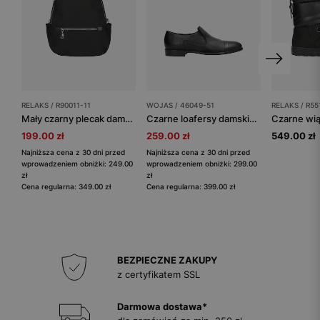
RELAKS / R90011-11
WOJAS / 46049-51
RELAKS / R55
Mały czarny plecak damski RELAKS
Czarne loafersy damskie ze skóry licowej
199.00 zł
259.00 zł
549.00 zł
Najniższa cena z 30 dni przed
Najniższa cena z 30 dni przed
wprowadzeniem obniżki: 249.00
wprowadzeniem obniżki: 299.00
zł
zł
Cena regularna: 349.00 zł
Cena regularna: 399.00 zł
BEZPIECZNE ZAKUPY
z certyfikatem SSL
Darmowa dostawa*