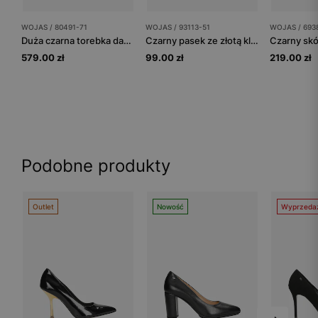
WOJAS / 80491-71
WOJAS / 93113-51
WOJAS / 693
Duża czarna torebka damska z łączonych skór
Czarny pasek ze złotą klamrą
579.00 zł
99.00 zł
219.00 zł
Podobne produkty
Outlet
Nowość
Wyprzeda