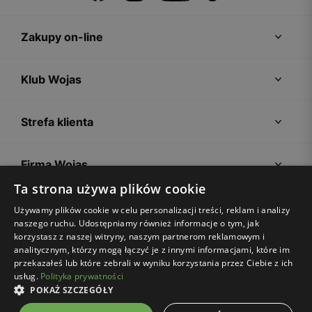
Zakupy on-line
Klub Wojas
Strefa klienta
Firma Wojas
Ta strona używa plików cookie
Porady
Używamy plików cookie w celu personalizacji treści, reklam i analizy
naszego ruchu. Udostępniamy również informacje o tym, jak
korzystasz z naszej witryny, naszym partnerom reklamowym i
analitycznym, którzy mogą łączyć je z innymi informacjami, które im
przekazałeś lub które zebrali w wyniku korzystania przez Ciebie z ich
usług.
Polityka prywatności
POKAŻ SZCZEGÓŁY
Regulamin sklepu
Polityka prywatności
Ustawienia plików cookies