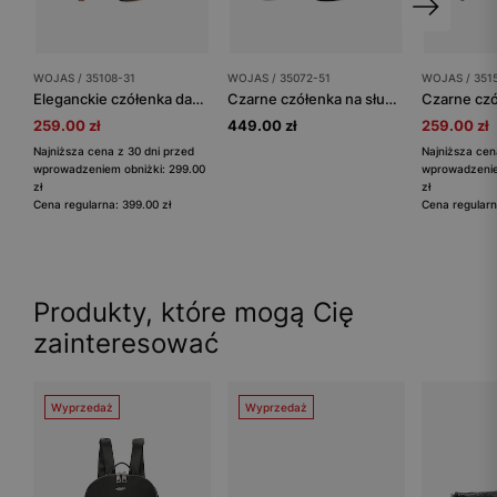
WOJAS / 35108-31
WOJAS / 35072-51
WOJAS / 351
Eleganckie czółenka damskie w kolorze czarnym ze złotym obcasem
Czarne czółenka na słupku
259.00 zł
449.00 zł
259.00 zł
Najniższa cena z 30 dni przed
Najniższa cen
wprowadzeniem obniżki: 299.00
wprowadzenie
zł
zł
Cena regularna: 399.00 zł
Cena regularn
Produkty, które mogą Cię
zainteresować
Wyprzedaż
Wyprzedaż