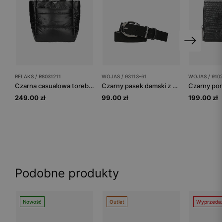
RELAKS / R8031211
WOJAS / 93113-61
WOJAS / 910
Czarna casualowa torebka damska RELAKS
Czarny pasek damski z dwoiny welurowej ze srebrną klamrą
249.00 zł
99.00 zł
199.00 zł
Podobne produkty
Nowość
Outlet
Wyprzeda