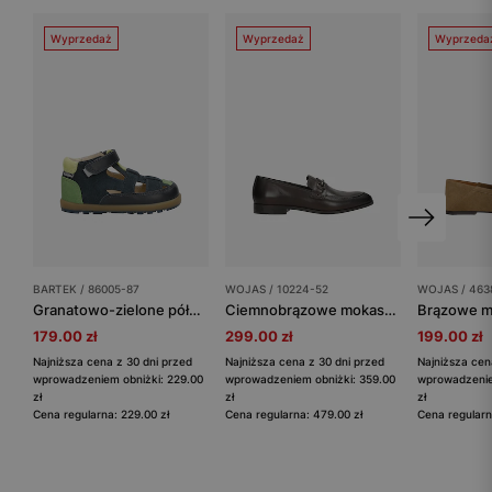
Wyprzedaż
Wyprzedaż
Wyprzeda
BARTEK / 86005-87
WOJAS / 10224-52
WOJAS / 463
Granatowo-zielone półbuty dziecięce z wycięciami BARTEK 86005-87
Ciemnobrązowe mokasyny męskie z metalową ozdobą
179.00 zł
299.00 zł
199.00 zł
Najniższa cena z 30 dni przed
Najniższa cena z 30 dni przed
Najniższa cen
wprowadzeniem obniżki: 229.00
wprowadzeniem obniżki: 359.00
wprowadzenie
zł
zł
zł
Cena regularna: 229.00 zł
Cena regularna: 479.00 zł
Cena regularn