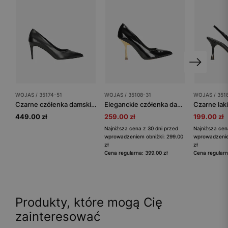
WOJAS / 35174-51
WOJAS / 35108-31
WOJAS / 351
Czarne czółenka damskie na szpilce
Eleganckie czółenka damskie w kolorze czarnym ze złotym obcasem
449.00 zł
259.00 zł
199.00 zł
Najniższa cena z 30 dni przed
Najniższa cen
wprowadzeniem obniżki: 299.00
wprowadzenie
zł
zł
Cena regularna: 399.00 zł
Cena regularn
Produkty, które mogą Cię
zainteresować