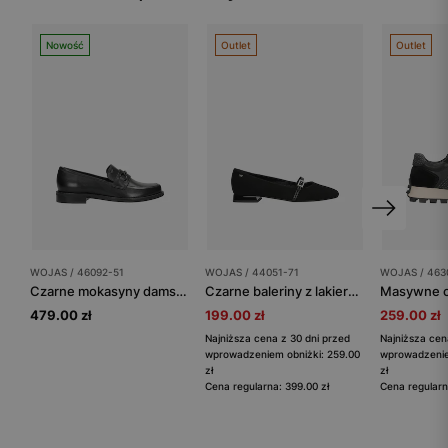
Nowość
Outlet
Outlet
WOJAS / 46092-51
WOJAS / 44051-71
WOJAS / 463
Czarne mokasyny damskie z czarną ozdobą
Czarne baleriny z lakierowanym paskiem na podbiciu
479.00 zł
199.00 zł
259.00 zł
Najniższa cena z 30 dni przed
Najniższa cen
wprowadzeniem obniżki: 259.00
wprowadzenie
zł
zł
Cena regularna: 399.00 zł
Cena regularn