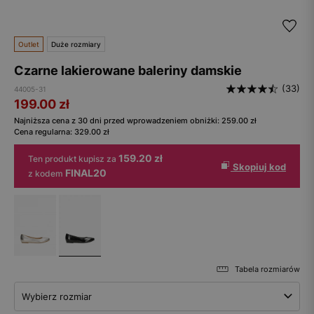
Outlet
Duże rozmiary
Czarne lakierowane baleriny damskie
(33)
44005-31
199.00
zł
Najniższa cena z 30 dni przed wprowadzeniem obniżki:
259.00
zł
Cena regularna:
329.00
zł
159.20 zł
Ten produkt kupisz za
Skopiuj kod
FINAL20
z kodem
Tabela rozmiarów
Wybierz rozmiar