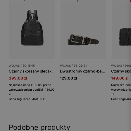
WOJAS / 80115-51
WOJAS / 93102-51
WOJAS / 910
Czarny skórzany plecak damski
Dwustronny czarno-beżowy pasek ze złotą klamrą
399.00 zł
129.00 zł
149.00 zł
Najniższa cena z 30 dni przed
Najniższa cen
wprowadzeniem obniżki: 459.00
wprowadzenie
zł
zł
Cena regularna: 459.00 zł
Cena regularn
Podobne produkty