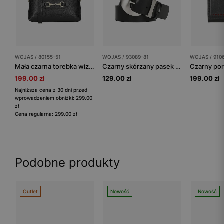
WOJAS / 80155-51
WOJAS / 93089-81
WOJAS / 910
Mała czarna torebka wizytowa ze złotą ozdobą
Czarny skórzany pasek damski z dużą srebrną klamrą
199.00 zł
129.00 zł
199.00 zł
Najniższa cena z 30 dni przed
wprowadzeniem obniżki: 299.00
zł
Cena regularna: 299.00 zł
Podobne produkty
Outlet
Nowość
Nowość