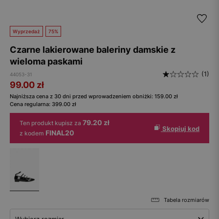
Wyprzedaż
75%
Czarne lakierowane baleriny damskie z
wieloma paskami
(1)
44053-31
99.00
zł
Najniższa cena z 30 dni przed wprowadzeniem obniżki:
159.00
zł
Cena regularna:
399.00
zł
79.20 zł
Ten produkt kupisz za
Skopiuj kod
FINAL20
z kodem
Tabela rozmiarów
Wybierz rozmiar