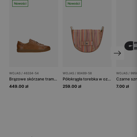
Nowości
Nowości
WOJAS / 46334-54
WOJAS / 80489-58
WOJAS / 995
Brązowe skórzane trampki damskie
Półokrągła torebka w ozdobne kolorowe paski
449.00 zł
259.00 zł
7.00 zł