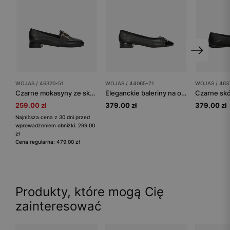
WOJAS / 46320-51
WOJAS / 44065-71
WOJAS / 463
Czarne mokasyny ze skóry licowej ze złotą ozdobą
Eleganckie baleriny na obcasie z błyszczącym noskiem
259.00 zł
379.00 zł
379.00 zł
Najniższa cena z 30 dni przed
wprowadzeniem obniżki: 299.00
zł
Cena regularna: 479.00 zł
Produkty, które mogą Cię
zainteresować