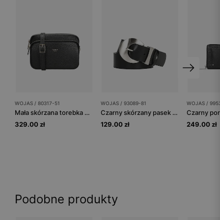
WOJAS / 80317-51
WOJAS / 93089-81
WOJAS / 995
Mała skórzana torebka damska ze złotymi elementami
Czarny skórzany pasek damski z dużą srebrną klamrą
Czarny por
329.00 zł
129.00 zł
249.00 zł
Podobne produkty