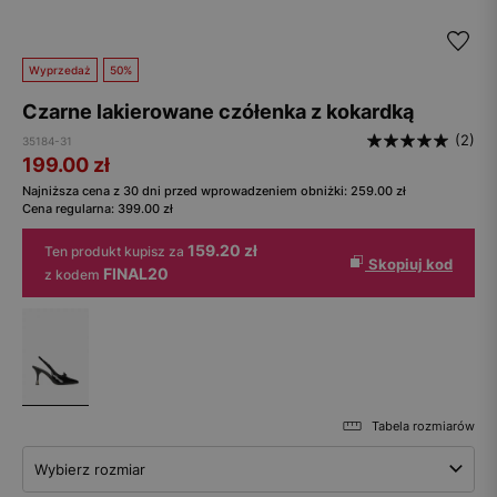
Wyprzedaż
50%
Czarne lakierowane czółenka z kokardką
(2)
35184-31
199.00
zł
Najniższa cena z 30 dni przed wprowadzeniem obniżki:
259.00
zł
Cena regularna:
399.00
zł
159.20 zł
Ten produkt kupisz za
Skopiuj kod
FINAL20
z kodem
Tabela rozmiarów
Wybierz rozmiar