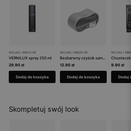
WOJAS / 99013-00
WOJAS / 99020-00
WOJAS / 996
VERNILUX spray 250 ml
Bezbarwny czyścik samo-nabłyszczający
29.90 zł
12.90 zł
9.90 zł
Dodaj do koszyka
Dodaj do koszyka
Dodaj 
Skompletuj swój look