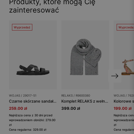
Produkty, które mogą Cię
zainteresować
Wyprzedaż
Wyprzeda
WOJAS / 29017-51
RELAKS / R9600380
WOJAS / 762
Czarne skórzane sandały męskie
Komplet RELAKS z wełny merino - czapka + szalik
259.00 zł
399.00 zł
199.00 zł
Najniższa cena z 30 dni przed
Najniższa cen
wprowadzeniem obniżki: 279.00
wprowadzenie
zł
zł
Cena regularna: 329.00 zł
Cena regularn