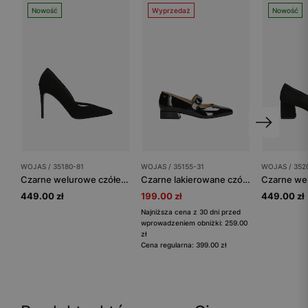
Nowość
Wyprzedaż
Nowość
WOJAS / 35180-81
WOJAS / 35155-31
WOJAS / 352
Czarne welurowe czółenka na wysokim obcasie
Czarne lakierowane czółenka Mary Jane z grubym paskiem
449.00 zł
199.00 zł
449.00 zł
Najniższa cena z 30 dni przed
wprowadzeniem obniżki: 259.00
zł
Cena regularna: 399.00 zł