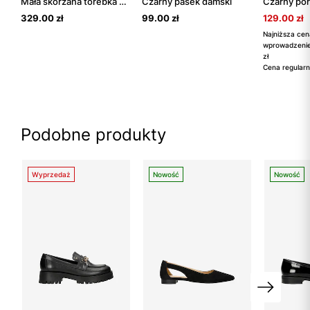
Mała skórzana torebka damska ze złotymi elementami
Czarny pasek damski
329.00 zł
99.00 zł
129.00 zł
Najniższa cen
wprowadzenie
zł
Cena regularn
Podobne produkty
Wyprzedaż
Nowość
Nowość