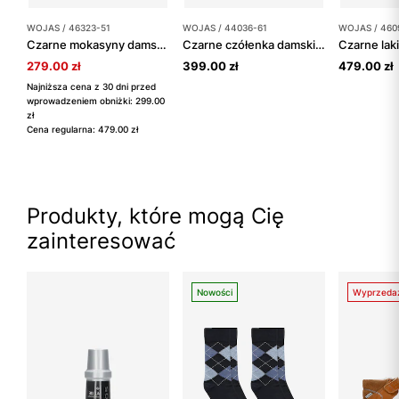
WOJAS / 46323-51
WOJAS / 44036-61
WOJAS / 460
Czarne mokasyny damskie ze skóry licowej ze złotą ozdobą
Czarne czółenka damskie z wycięciami i noskiem w szpic
279.00 zł
399.00 zł
479.00 zł
Najniższa cena z 30 dni przed
wprowadzeniem obniżki: 299.00
zł
Cena regularna: 479.00 zł
Produkty, które mogą Cię
zainteresować
Nowości
Wyprzeda