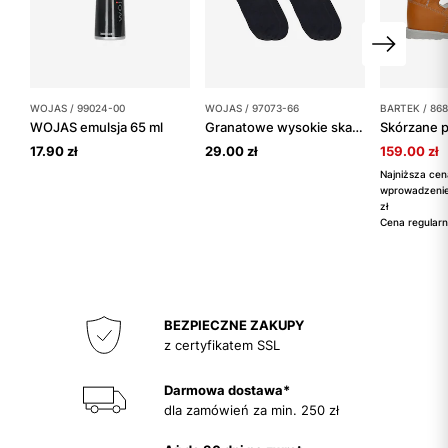
WOJAS / 99024-00
WOJAS / 97073-66
BARTEK / 86
WOJAS emulsja 65 ml
Granatowe wysokie skarpety w niebieskie romby
17.90 zł
29.00 zł
159.00 zł
Najniższa cen
wprowadzenie
zł
Cena regularn
BEZPIECZNE ZAKUPY
z certyfikatem SSL
Darmowa dostawa*
dla zamówień za min. 250 zł