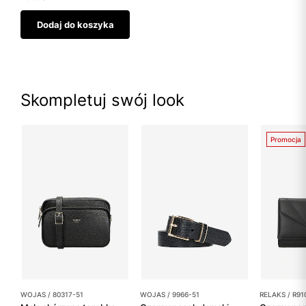
Dodaj do koszyka
Skompletuj swój look
Promocja
WOJAS / 80317-51
WOJAS / 9966-51
RELAKS / R91