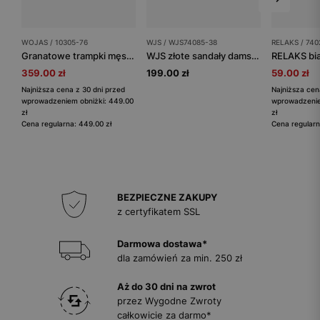
WOJAS / 10305-76
WJS / WJS74085-38
RELAKS / 740
Granatowe trampki męskie na płaskiej podeszwie
WJS złote sandały damskie na wysokiej szpilce
359.00 zł
199.00 zł
59.00 zł
Najniższa cena z 30 dni przed
Najniższa cen
wprowadzeniem obniżki: 449.00
wprowadzenie
zł
zł
Cena regularna: 449.00 zł
Cena regularn
BEZPIECZNE ZAKUPY
z certyfikatem SSL
Darmowa dostawa*
dla zamówień za min. 250 zł
Aż do 30 dni na zwrot
przez Wygodne Zwroty
całkowicie za darmo*