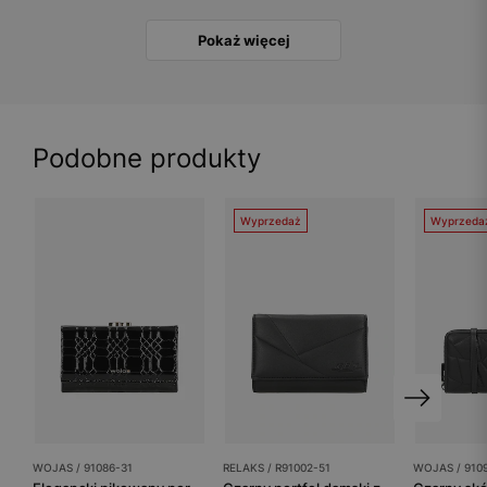
Pokaż więcej
Podobne produkty
Wyprzedaż
Wyprzeda
WOJAS / 91086-31
RELAKS / R91002-51
WOJAS / 910