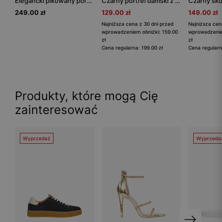
Elegancki pikowany portfel damski lakierowany
Czarny portfel damski z geometrycznymi przeszyciami RELAKS
249.00 zł
129.00 zł
149.00 zł
Najniższa cena z 30 dni przed
Najniższa cen
wprowadzeniem obniżki: 159.00
wprowadzenie
zł
zł
Cena regularna: 199.00 zł
Cena regularn
Produkty, które mogą Cię
zainteresować
Wyprzedaż
Wyprzeda