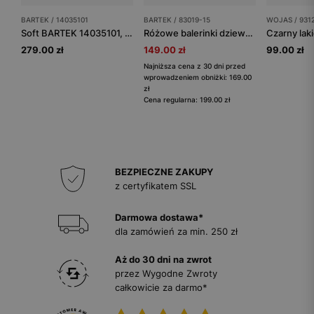
BARTEK / 14035101
BARTEK / 83019-15
WOJAS / 931
Soft BARTEK 14035101, czarny
Różowe balerinki dziewczęce z kryształkami BARTEK 83019-15
279.00 zł
149.00 zł
99.00 zł
Najniższa cena z 30 dni przed
wprowadzeniem obniżki: 169.00
zł
Cena regularna: 199.00 zł
BEZPIECZNE ZAKUPY
z certyfikatem SSL
Darmowa dostawa*
dla zamówień za min. 250 zł
Aż do 30 dni na zwrot
przez Wygodne Zwroty
całkowicie za darmo*