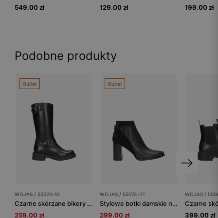
549.00 zł
129.00 zł
199.00 zł
Podobne produkty
Outlet
Outlet
WOJAS / 55220-51
WOJAS / 55074-71
WOJAS / 550
Czarne skórzane bikery damskie z klamrami
Stylowe botki damskie na wysokim słupku ze skóry licowej i welurowej
259.00 zł
299.00 zł
399.00 zł