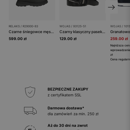
RELAKS / R29000-83
WOJAS / 93125-51
WOJAS / 101
Czarne śniegowce męskie RELAKS z jasnobrązowymi wstawkami
Czarny klasyczny pasek męski ze skóry naturalnej
599.00 zł
129.00 zł
259.00 zł
Najniższa cen
wprowadzenie
zł
Cena regularn
BEZPIECZNE ZAKUPY
z certyfikatem SSL
Darmowa dostawa*
dla zamówień za min. 250 zł
Aż do 30 dni na zwrot