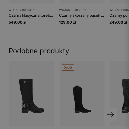
WOJAS / 80334-51
WOJAS / 93088-51
WOJAS / 910
Czarna klasyczna torebka damska ze skóry
Czarny skórzany pasek damski ze srebrną klamrą
549.00 zł
129.00 zł
249.00 zł
Podobne produkty
Outlet