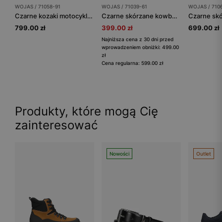
WOJAS / 71058-91
WOJAS / 71039-61
WOJAS / 710
Czarne kozaki motocyklowe skórzane
Czarne skórzane kowbojki damskie na jesień
799.00 zł
399.00 zł
699.00 zł
Najniższa cena z 30 dni przed
wprowadzeniem obniżki: 499.00
zł
Cena regularna: 599.00 zł
Produkty, które mogą Cię
zainteresować
Nowości
Outlet