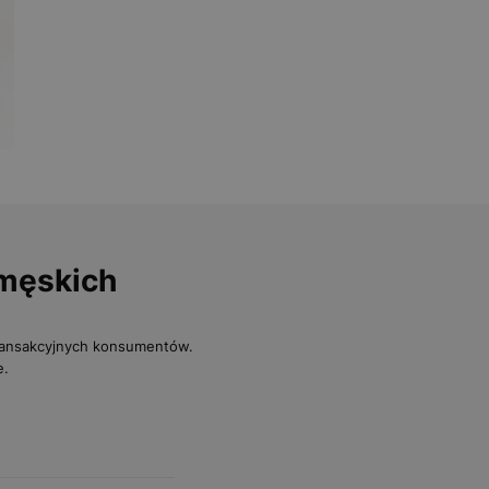
 męskich
transakcyjnych konsumentów.
e.