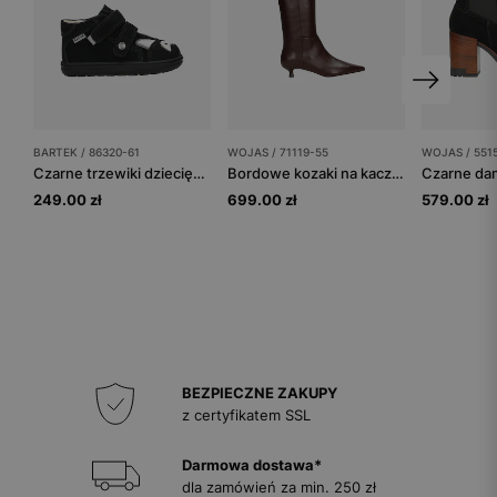
BARTEK / 86320-61
WOJAS / 71119-55
WOJAS / 551
Czarne trzewiki dziecięce BARTEK 86320-61
Bordowe kozaki na kaczuszce z noskiem w szpic
249.00 zł
699.00 zł
579.00 zł
BEZPIECZNE ZAKUPY
z certyfikatem SSL
Darmowa dostawa*
dla zamówień za min. 250 zł