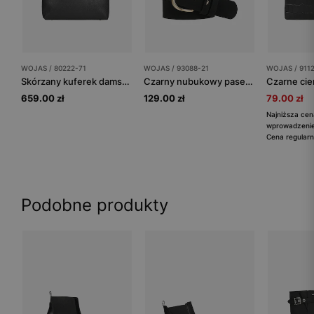
WOJAS / 80222-71
WOJAS / 93088-21
WOJAS / 911
Skórzany kuferek damski w kolorze czarnym
Czarny nubukowy pasek damski ze złotą klamrą
659.00 zł
129.00 zł
79.00 zł
Najniższa cen
wprowadzeniem
Cena regularn
Podobne produkty