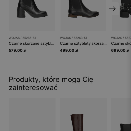
WOJAS / 55265-51
WOJAS / 55263-51
WOJAS / 552
Czarne skórzane sztyblety na masywnym obcasie
Czarne sztyblety skórzane damskie
579.00 zł
499.00 zł
699.00 zł
Produkty, które mogą Cię
zainteresować