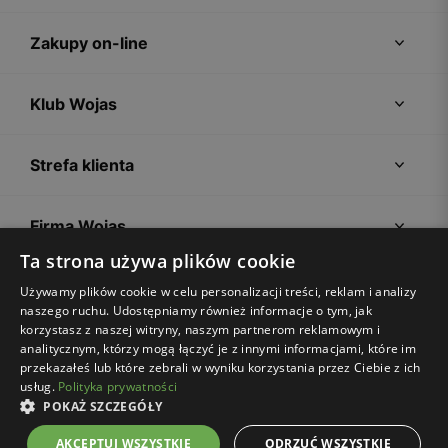
Zakupy on-line
Klub Wojas
Strefa klienta
Firma Wojas
Ta strona używa plików cookie
Porady
Używamy plików cookie w celu personalizacji treści, reklam i analizy
naszego ruchu. Udostępniamy również informacje o tym, jak
korzystasz z naszej witryny, naszym partnerom reklamowym i
analitycznym, którzy mogą łączyć je z innymi informacjami, które im
przekazałeś lub które zebrali w wyniku korzystania przez Ciebie z ich
usług.
Polityka prywatności
POKAŻ SZCZEGÓŁY
Regulamin sklepu
Polityka prywatności
Ustawienia plików cookies
AKCEPTUJ WSZYSTKIE
ODRZUĆ WSZYSTKIE