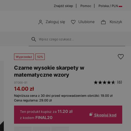
Znajdź sklep
Pomoc
Polska / PLN
Zaloguj się
Ulubione
Koszyk
Wyprzedaż
52%
Czarne wysokie skarpety w
matematyczne wzory
(6)
97066-81
14.00
zł
Najniższa cena z 30 dni przed wprowadzeniem obniżki:
19.00
zł
Cena regularna:
29.00
zł
11.20 zł
Ten produkt kupisz za
Skopiuj kod
FINAL20
z kodem