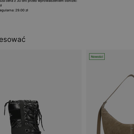
sza cena z 30 dni przed wprowadzeniem obniżki:
zł
egularna: 29.00 zł
resować
Nowości