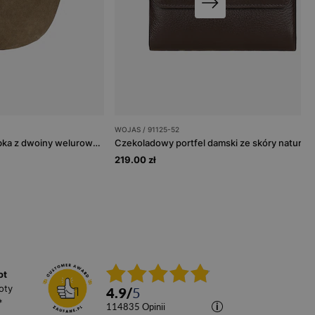
WOJAS / 91125-52
Mała ciemnobeżowa torebka z dwoiny welurowej i skóry licowej
Czekoladowy portfel damski ze skóry naturaln
219.00 zł
ot
oty
4.9
/
5
*
114835
opinii