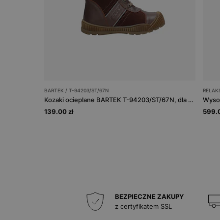
BARTEK / T-94203/ST/67N
RELAKS
Kozaki ocieplane BARTEK T-94203/ST/67N, dla dziewcząt, bordowy
139.00 zł
599.0
BEZPIECZNE ZAKUPY
z certyfikatem SSL