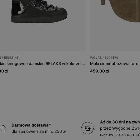
 / R55121-81
WOJAS / 8047474
Wysokie śniegowce damskie RELAKS w kolorze czarnym
0 zł
459.00 zł
Aż do 30 dni na zwr
Darmowa dostawa*
przez Wygodne Zwr
dla zamówień za min. 250 zł
całkowicie za darmo