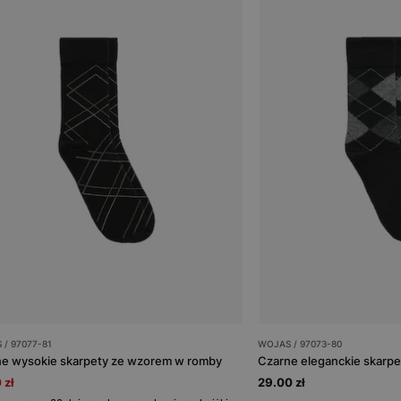
/ 97077-81
WOJAS / 97073-80
e wysokie skarpety ze wzorem w romby
Czarne eleganckie skarpe
 zł
29.00 zł