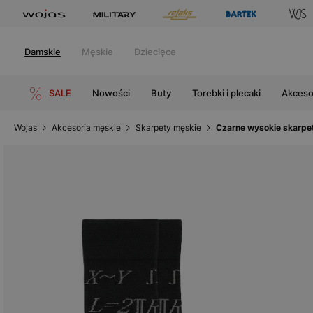
Damskie
Męskie
Dziecięce
SALE
Nowości
Buty
Torebki i plecaki
Akceso
Wojas
Akcesoria męskie
Skarpety męskie
Czarne wysokie skarp