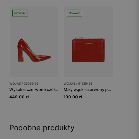
Nowość
Nowość
WOJAS / 35039-55
WOJAS / 91135-55
Wysokie czerwone czółenka damskie na słupku
Mały wąski czerwony portfel ze skóry licowej
449.00 zł
199.00 zł
Podobne produkty