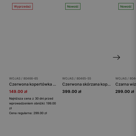
Wyprzedaż
Nowość
Nowość
WOJAS / 80466-65
WOJAS / 80465-55
WOJAS / 804
Czerwona kopertówka z weluru
Czerwona skórzana kopertówka damska
149.00 zł
399.00 zł
299.00 zł
Najniższa cena z 30 dni przed
wprowadzeniem obniżki: 199.00
zł
Cena regularna: 299.00 zł