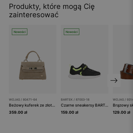
Produkty, które mogą Cię
zainteresować
Nowości
Nowości
WOJAS / 80471-64
BARTEK / 87003-18
WOJAS / 931
Beżowy kuferek ze złotym zapięciem
Czarne sneakersy BARTEK z neonowymi zielonymi wstawkami 87003-18
359.00 zł
159.00 zł
129.00 zł