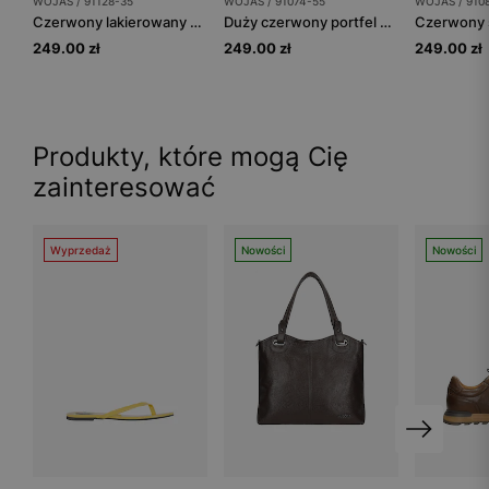
WOJAS / 91128-35
WOJAS / 91074-55
WOJAS / 910
Czerwony lakierowany portfel damski
Duży czerwony portfel damski ze skóry
249.00 zł
249.00 zł
249.00 zł
Produkty, które mogą Cię
zainteresować
Wyprzedaż
Nowości
Nowości