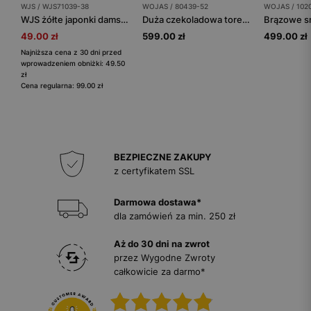
WJS / WJS71039-38
WOJAS / 80439-52
WOJAS / 102
WJS żółte japonki damskie na lato
Duża czekoladowa torebka damska ze skóry licowej
49.00 zł
599.00 zł
499.00 zł
Najniższa cena z 30 dni przed
wprowadzeniem obniżki: 49.50
zł
Cena regularna: 99.00 zł
BEZPIECZNE ZAKUPY
z certyfikatem SSL
Darmowa dostawa*
dla zamówień za min. 250 zł
Aż do 30 dni na zwrot
przez Wygodne Zwroty
całkowicie za darmo*