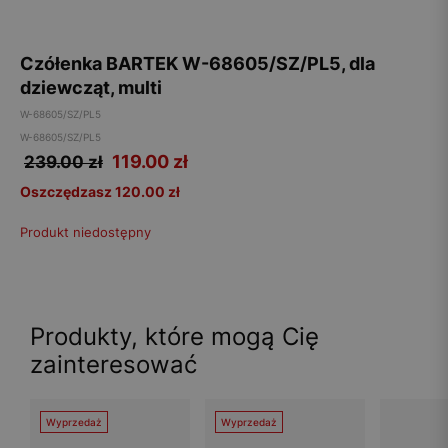
Czółenka BARTEK W-68605/SZ/PL5, dla
dziewcząt, multi
W-68605/SZ/PL5
W-68605/SZ/PL5
119.00
zł
239.00 zł
Oszczędzasz 120.00 zł
Produkt niedostępny
Produkty, które mogą Cię
zainteresować
Wyprzedaż
Wyprzedaż