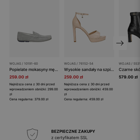
WOJAS / 10191-60
WOJAS / 76152-54
WOJAS / 553
Popielate mokasyny męskie na dwukolorowej podeszwie
Wysokie sandały na szpilce w kolorze beżowym
259.00 zł
259.00 zł
579.00 zł
Najniższa cena z 30 dni przed
Najniższa cena z 30 dni przed
wprowadzeniem obniżki: 299.00
wprowadzeniem obniżki: 459.00
zł
zł
Cena regularna: 379.00 zł
Cena regularna: 459.00 zł
BEZPIECZNE ZAKUPY
z certyfikatem SSL