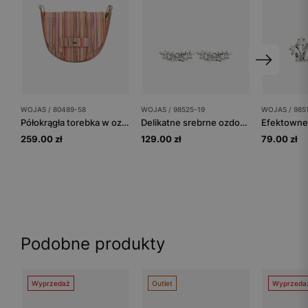
WOJAS / 80489-58
WOJAS / 98525-19
WOJAS / 985
Półokrągła torebka w ozdobne kolorowe paski
Delikatne srebrne ozdoby do obuwia z kryształkami
259.00 zł
129.00 zł
79.00 zł
Podobne produkty
Wyprzedaż
Outlet
Wyprzeda