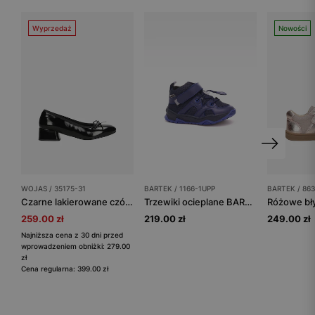
Wyprzedaż
Nowości
WOJAS / 35175-31
BARTEK / 1166-1UPP
BARTEK / 86
Czarne lakierowane czółenka damskie na szerokim obcasie
Trzewiki ocieplane BARTEK 1166-1UPP, dla chłopców, niebieski
259.00 zł
219.00 zł
249.00 zł
Najniższa cena z 30 dni przed
wprowadzeniem obniżki: 279.00
zł
Cena regularna: 399.00 zł