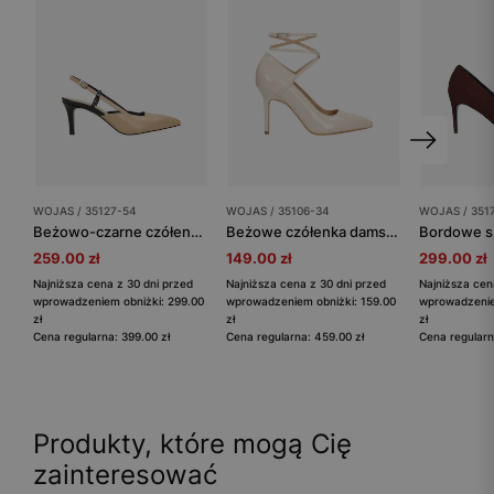
WOJAS / 35127-54
WOJAS / 35106-34
WOJAS / 351
Beżowo-czarne czółenka z odkrytą piętą
Beżowe czółenka damskie z długim paskiem oplatającym kostkę
259.00 zł
149.00 zł
299.00 zł
Najniższa cena z 30 dni przed
Najniższa cena z 30 dni przed
Najniższa cen
wprowadzeniem obniżki: 299.00
wprowadzeniem obniżki: 159.00
wprowadzenie
zł
zł
zł
Cena regularna: 399.00 zł
Cena regularna: 459.00 zł
Cena regularn
Produkty, które mogą Cię
zainteresować