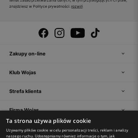
temat zasad przetwarzania danych, w tym przysługujących Ci praw,
znajdziesz w Polityce prywatności:
rozwiń
Zakupy on-line
Klub Wojas
Strefa klienta
Firma Wojas
Ta strona używa plików cookie
Porady
Używamy plików cookie w celu personalizacji treści, reklam i analizy
naszego ruchu. Udostępniamy również informacje o tym, jak