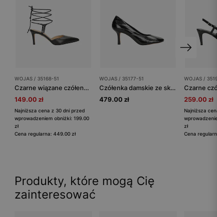
WOJAS / 35168-51
WOJAS / 35177-51
WOJAS / 351
Czarne wiązane czółenka damskie z noskiem w szpic
Czółenka damskie ze skóry licowej z ozdobnymi przeszyciami
149.00 zł
479.00 zł
259.00 zł
Najniższa cena z 30 dni przed
Najniższa cen
wprowadzeniem obniżki: 199.00
wprowadzenie
zł
zł
Cena regularna: 449.00 zł
Cena regularn
Produkty, które mogą Cię
zainteresować