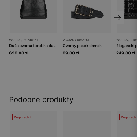
WOJAS / 80246-51
WOJAS / 9966-51
WOJAS / 910
Duża czarna torebka damska z dwoiny foliowanej
Czarny pasek damski
699.00 zł
99.00 zł
249.00 zł
Podobne produkty
Wyprzedaż
Wyprzeda