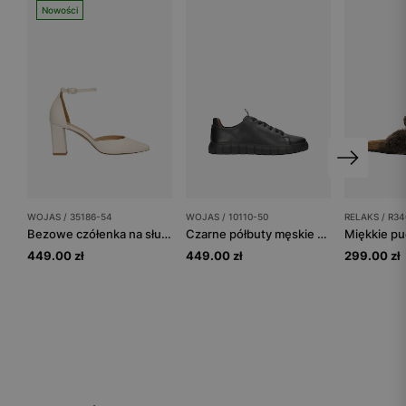
Nowości
WOJAS / 35186-54
WOJAS / 10110-50
RELAKS / R34
Bezowe czółenka na słupku z zapięciem wokół kostki
Czarne półbuty męskie typu trampki ze skóry licowej
449.00 zł
449.00 zł
299.00 zł