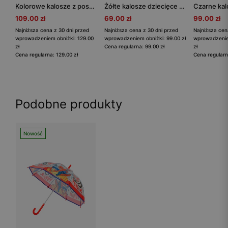
Kolorowe kalosze z postaciami Bluey i Coco BARTEK 86702-16
Żółte kalosze dziecięce BARTEK 8669918
109.00 zł
69.00 zł
99.00 zł
Najniższa cena z 30 dni przed
Najniższa cena z 30 dni przed
Najniższa cen
wprowadzeniem obniżki: 129.00
wprowadzeniem obniżki: 99.00 zł
wprowadzenie
zł
Cena regularna: 99.00 zł
zł
Cena regularna: 129.00 zł
Cena regularn
Podobne produkty
Nowość