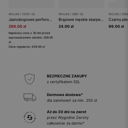
WOJAS / 10197-23
WOJAS / 3981-52
WOJAS / 930
Jasnobrązowe perforowane sneakersy męskie z nubuku
Brązowe męskie skarpety z włókna bambusowego
299.00 zł
24.00 zł
99.00 zł
Najniższa cena z 30 dni przed
wprowadzeniem obniżki: 359.00
zł
Cena regularna: 449.00 zł
BEZPIECZNE ZAKUPY
z certyfikatem SSL
Darmowa dostawa*
dla zamówień za min. 250 zł
Aż do 30 dni na zwrot
przez Wygodne Zwroty
całkowicie za darmo*