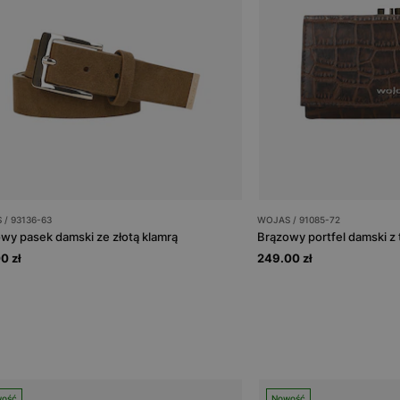
/ 93136-63
WOJAS / 91085-72
wy pasek damski ze złotą klamrą
0 zł
249.00 zł
ość
Nowość