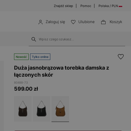
Znajdź sklep
Pomoc
Polska / PLN
Zaloguj się
Ulubione
Koszyk
Nowość
Tylko online
Duża jasnobrązowa torebka damska z
łączonych skór
80488-73
599.00
zł