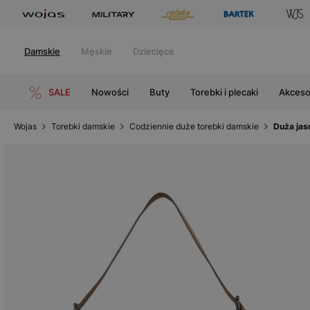
Damskie
Męskie
Dziecięce
SALE
Nowości
Buty
Torebki i plecaki
Akceso
Wojas
Torebki damskie
Codziennie duże torebki damskie
Duża jas