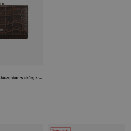
Brązowy portfel damski z tłoczeniem w skórę krokodyla
Wyprzedaż