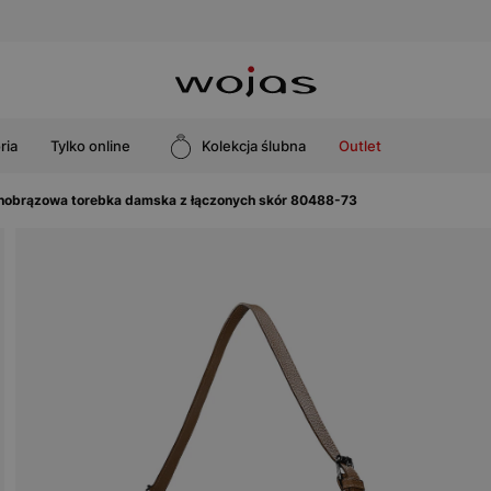
ria
Tylko online
Kolekcja ślubna
Outlet
nobrązowa torebka damska z łączonych skór 80488-73