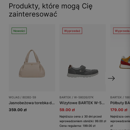
Produkty, które mogą Cię
zainteresować
Nowości
Wyprzedaż
Wyprzeda
WOJAS / 80392-59
BARTEK / W-58026/07K
BARTEK / 18
Jasnobeżowa torebka damska ze skóry licowej
Wizytowe BARTEK W-58026/07K, dla dziewcząt, szary
359.00 zł
59.00 zł
179.00 zł
Najniższa cena z 30 dni przed
Najniższa cen
wprowadzeniem obniżki: 99.00 zł
wprowadzenie
Cena regularna: 199.00 zł
zł