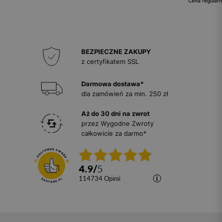
Cena regularn
BEZPIECZNE ZAKUPY
z certyfikatem SSL
Darmowa dostawa*
dla zamówień za min. 250 zł
Aż do 30 dni na zwrot
przez Wygodne Zwroty
całkowicie za darmo*
4.9
/
5
114734
opinii