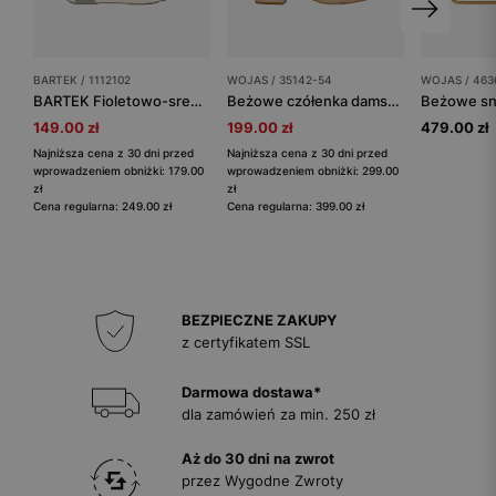
BARTEK / 1112102
WOJAS / 35142-54
WOJAS / 463
BARTEK Fioletowo-srebrne trzewiki dla dziewczynki 1112102
Beżowe czółenka damskie z otwartą piętą i ozdobnym łańcuchem
149.00 zł
199.00 zł
479.00 zł
Najniższa cena z 30 dni przed
Najniższa cena z 30 dni przed
wprowadzeniem obniżki: 179.00
wprowadzeniem obniżki: 299.00
zł
zł
Cena regularna: 249.00 zł
Cena regularna: 399.00 zł
BEZPIECZNE ZAKUPY
z certyfikatem SSL
Darmowa dostawa*
dla zamówień za min. 250 zł
Aż do 30 dni na zwrot
przez Wygodne Zwroty