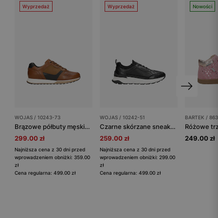
Wyprzedaż
Wyprzedaż
Nowości
WOJAS / 10243-73
WOJAS / 10242-51
BARTEK / 863
Brązowe półbuty męskie z łączonych skór
Czarne skórzane sneakersy męskie z białą podeszwą
299.00 zł
259.00 zł
249.00 zł
Najniższa cena z 30 dni przed
Najniższa cena z 30 dni przed
wprowadzeniem obniżki: 359.00
wprowadzeniem obniżki: 299.00
zł
zł
Cena regularna: 499.00 zł
Cena regularna: 499.00 zł