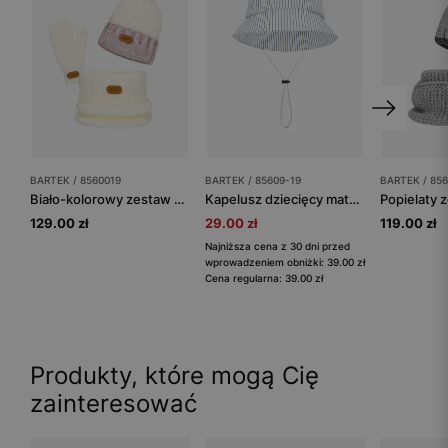
BARTEK / 8560019
BARTEK / 85609-19
BARTEK / 85
Biało-kolorowy zestaw czapka + komin + rękawiczki BARTEK 85600-19
Kapelusz dziecięcy materiałowy w biało-niebieskie paski
129.00 zł
29.00 zł
119.00 zł
Najniższa cena z 30 dni przed
wprowadzeniem obniżki: 39.00 zł
Cena regularna: 39.00 zł
Produkty, które mogą Cię
zainteresować