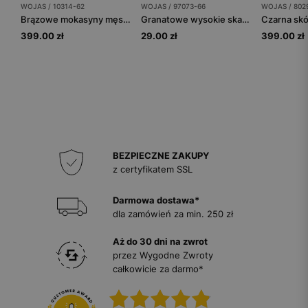
WOJAS / 10314-62
WOJAS / 97073-66
WOJAS / 802
Brązowe mokasyny męskie z dwoiny
Granatowe wysokie skarpety w niebieskie romby
399.00 zł
29.00 zł
399.00 zł
BEZPIECZNE ZAKUPY
z certyfikatem SSL
Darmowa dostawa*
dla zamówień za min. 250 zł
Aż do 30 dni na zwrot
przez Wygodne Zwroty
całkowicie za darmo*