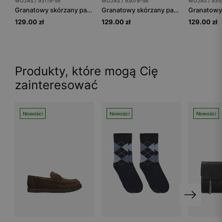
WOJAS / 93119-56
WOJAS / 93078-56
WOJAS / 931
Granatowy skórzany pasek męski z otwartą klamrą
Granatowy skórzany pasek męski ze srebrną klamrą
129.00 zł
129.00 zł
129.00 zł
Produkty, które mogą Cię
zainteresować
Nowości
Nowości
Nowości