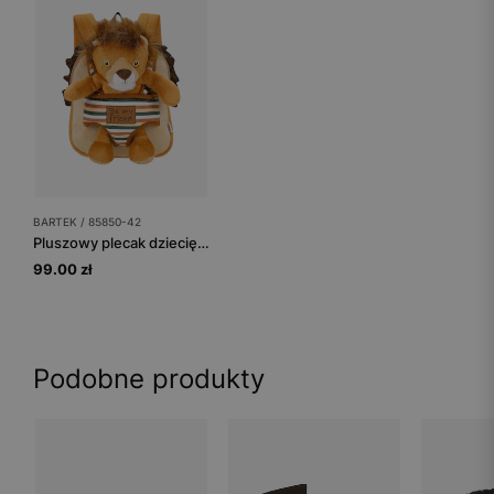
BARTEK / 85850-42
Pluszowy plecak dziecięcy 2w1 z maskotką lwa BARTEK 85850-42
99.00 zł
Podobne produkty