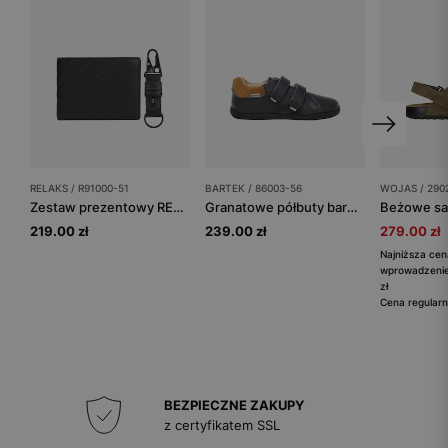
RELAKS / R91000-51
BARTEK / 86003-56
WOJAS / 290
Zestaw prezentowy RELAKS portfel i brelok
Granatowe półbuty barefoot dla dzieci BARTEK 86003-56
219.00 zł
239.00 zł
279.00 zł
Najniższa cen
wprowadzenie
zł
Cena regularn
BEZPIECZNE ZAKUPY
z certyfikatem SSL