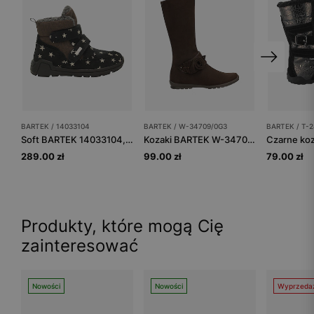
BARTEK / 14033104
BARTEK / W-34709/0G3
BARTEK / T-2
Soft BARTEK 14033104, czarno-brązowy
Kozaki BARTEK W-34709/0G3, dla dziewcząt, brązowy
289.00 zł
99.00 zł
79.00 zł
Produkty, które mogą Cię
zainteresować
Nowości
Nowości
Wyprzeda