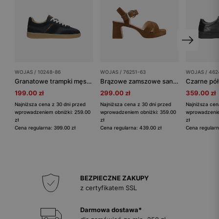
WOJAS / 10248-86
WOJAS / 76251-63
WOJAS / 462
Granatowe trampki męskie sznurowane
Brązowe zamszowe sandały na szerokim słupku
199.00 zł
299.00 zł
359.00 zł
Najniższa cena z 30 dni przed
Najniższa cena z 30 dni przed
Najniższa cen
wprowadzeniem obniżki: 259.00
wprowadzeniem obniżki: 359.00
wprowadzenie
zł
zł
zł
Cena regularna: 399.00 zł
Cena regularna: 439.00 zł
Cena regularn
BEZPIECZNE ZAKUPY
z certyfikatem SSL
Darmowa dostawa*