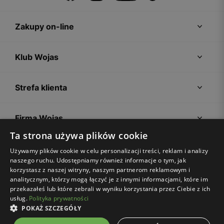
Zakupy on-line
Klub Wojas
Strefa klienta
Firma Wojas
Ta strona używa plików cookie
Porady
Używamy plików cookie w celu personalizacji treści, reklam i analizy
naszego ruchu. Udostępniamy również informacje o tym, jak
korzystasz z naszej witryny, naszym partnerom reklamowym i
analitycznym, którzy mogą łączyć je z innymi informacjami, które im
przekazałeś lub które zebrali w wyniku korzystania przez Ciebie z ich
usług.
Polityka prywatności
POKAŻ SZCZEGÓŁY
Regulamin sklepu
Polityka prywatności
Ustawienia plików cookies