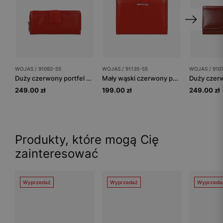
WOJAS / 91092-55
WOJAS / 91135-55
WOJAS / 910
Duży czerwony portfel ze skóry licowej z RFID
Mały wąski czerwony portfel ze skóry licowej
249.00 zł
199.00 zł
249.00 zł
Produkty, które mogą Cię
zainteresować
Wyprzedaż
Wyprzedaż
Wyprzeda