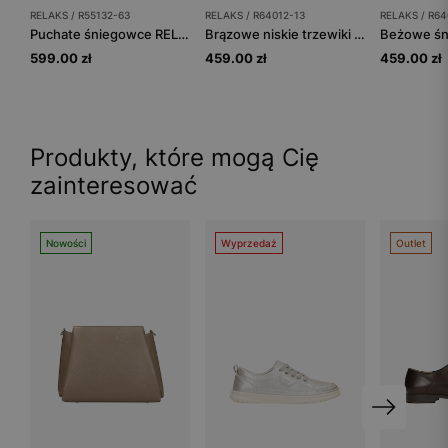
RELAKS / R55132-63
RELAKS / R64012-13
RELAKS / R64
Puchate śniegowce RELAKS z wełną merino
Brązowe niskie trzewiki RELAKS
599.00 zł
459.00 zł
459.00 zł
Produkty, które mogą Cię
zainteresować
Nowości
Wyprzedaż
Outlet