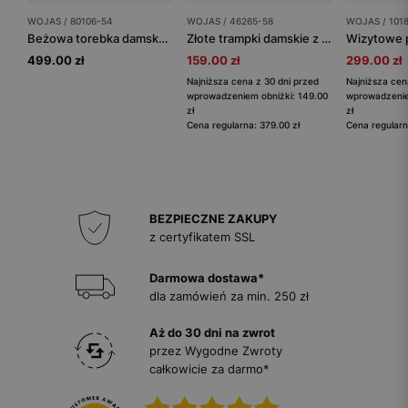
WOJAS / 80106-54
WOJAS / 46265-58
WOJAS / 101
Beżowa torebka damska ze skóry licowej
Złote trampki damskie z linii Comfort
499.00 zł
159.00 zł
299.00 zł
Najniższa cena z 30 dni przed
Najniższa cen
wprowadzeniem obniżki: 149.00
wprowadzenie
zł
zł
Cena regularna: 379.00 zł
Cena regularn
BEZPIECZNE ZAKUPY
z certyfikatem SSL
Darmowa dostawa*
dla zamówień za min. 250 zł
Aż do 30 dni na zwrot
przez Wygodne Zwroty
całkowicie za darmo*