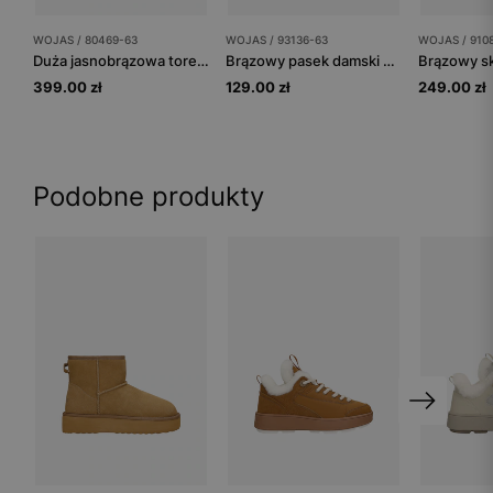
WOJAS / 80469-63
WOJAS / 93136-63
WOJAS / 910
Duża jasnobrązowa torebka
Brązowy pasek damski ze złotą klamrą
399.00 zł
129.00 zł
249.00 zł
Podobne produkty