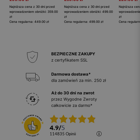
Najniższa cena z 30 dni przed
Najniższa cena z 30 dni przed
Najniższa cen
wprowadzeniem obniżki: 359.00
wprowadzeniem obniżki: 499.00
wprowadzenie
zł
zł
zł
Cena regularna: 449.00 zł
Cena regularna: 499.00 zł
Cena regularn
BEZPIECZNE ZAKUPY
z certyfikatem SSL
Darmowa dostawa*
dla zamówień za min. 250 zł
Aż do 30 dni na zwrot
przez Wygodne Zwroty
całkowicie za darmo*
4.9
/
5
114835
opinii