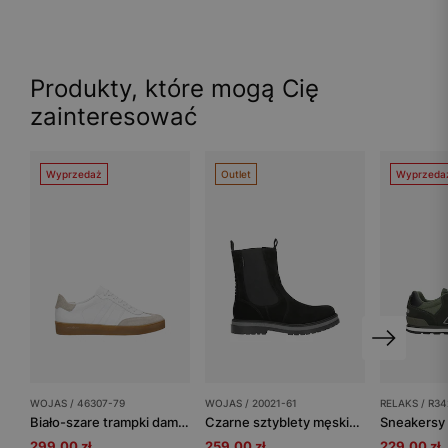
Produkty, które mogą Cię
zainteresować
Wyprzedaż
Outlet
Wyprzeda
WOJAS / 46307-79
WOJAS / 20021-61
RELAKS / R34
Biało-szare trampki damskie na płaskiej brązowej podeszwie
Czarne sztyblety męskie z wysoką cholewką
299.00 zł
259.00 zł
229.00 zł