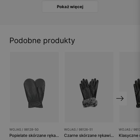
Pokaż więcej
Podobne produkty
WOJAS / 98128-50
WOJAS / 98126-51
WOJAS / 981
Popielate skórzane rękawiczki z jednym palcem
Czarne skórzane rękawiczki damskie z futerkiem