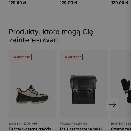
129.00 zł
129.00 zł
129.00 zł
Produkty, które mogą Cię
zainteresować
Wyprzedaż
Wyprzedaż
BARTEK / 87011-44
WOJAS / 80355-51
BARTEK / 856
Beżowo-czarne trekkingi dziecięce z membraną Nano-Tex™ BARTEK 87011-44
Mała czarna torba męska ze skóry licowej