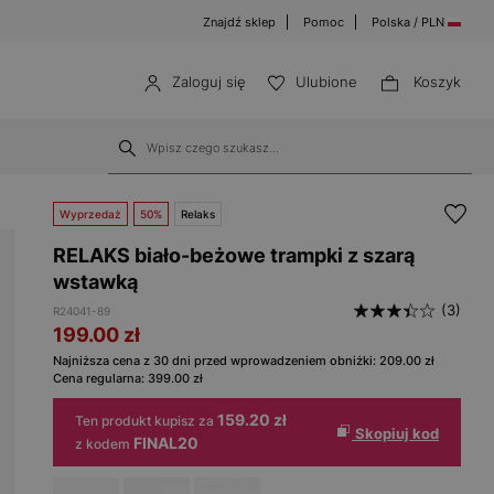
Znajdź sklep
Pomoc
Polska / PLN
Zaloguj się
Ulubione
Koszyk
Wyprzedaż
50%
Relaks
RELAKS biało-beżowe trampki z szarą
wstawką
(3)
R24041-89
199.00
zł
Najniższa cena z 30 dni przed wprowadzeniem obniżki:
209.00
zł
Cena regularna:
399.00
zł
159.20 zł
Ten produkt kupisz za
Skopiuj kod
FINAL20
z kodem