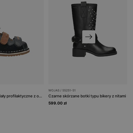
WOJAS / 55251-51
Granatowo-brązowe sandały profilaktyczne z obcasem Thomasa BARTEK 89200-62
599.00 zł