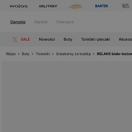
Damskie
Męskie
Dziecięce
SALE
Nowości
Buty
Torebki i plecaki
Akceso
Wojas
Buty
Trzewiki
Sneakersy za kostkę
RELAKS biało-beżo