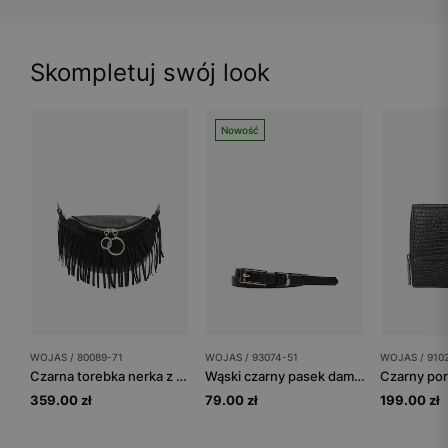
Skompletuj swój look
Nowość
WOJAS / 80089-71
WOJAS / 93074-51
WOJAS / 910
Czarna torebka nerka z frędzlami
Wąski czarny pasek damski ze skóry licowej
359.00 zł
79.00 zł
199.00 zł