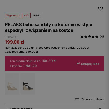
Wyprzedaż
43%
Relaks
RELAKS boho sandały na koturnie w stylu
espadryli z wiązaniem na kostce
(4)
R76003-11
199.00
zł
Najniższa cena z 30 dni przed wprowadzeniem obniżki:
229.00
zł
Cena regularna:
349.00
zł
159.20 zł
Ten produkt kupisz za
Skopiuj kod
FINAL20
z kodem
Tabela rozmiarów
Wybierz rozmiar