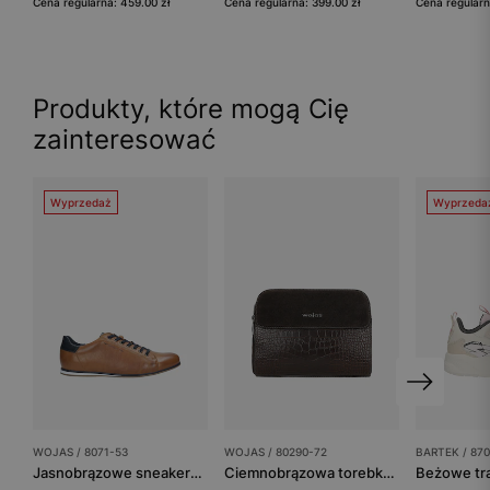
Cena regularna: 459.00 zł
Cena regularna: 399.00 zł
Cena regularn
Produkty, które mogą Cię
zainteresować
Wyprzedaż
Wyprzeda
WOJAS / 8071-53
WOJAS / 80290-72
BARTEK / 87
Jasnobrązowe sneakersy męskie z granatowymi wstawkami
Ciemnobrązowa torebka damska z tłoczoną skórą