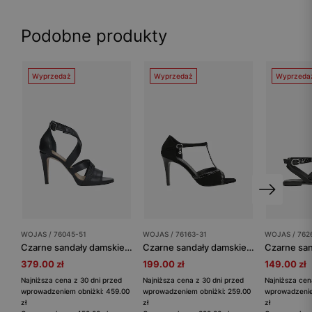
Podobne produkty
Wyprzedaż
Wyprzedaż
Wyprzeda
WOJAS / 76045-51
WOJAS / 76163-31
WOJAS / 762
Czarne sandały damskie na szpilce
Czarne sandały damskie na szpilce z lakierowanymi elementami
379.00 zł
199.00 zł
149.00 zł
Najniższa cena z 30 dni przed
Najniższa cena z 30 dni przed
Najniższa cen
wprowadzeniem obniżki: 459.00
wprowadzeniem obniżki: 259.00
wprowadzenie
zł
zł
zł