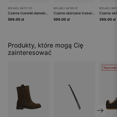
WOJAS / 64117-51
WOJAS / 64130-51
WOJAS / 641
Czarne trzewiki damskie ocieplane dzianiną futerkową
Czarne skórzane trzewiki biker zapinane na zamek
599.00 zł
599.00 zł
399.00 zł
Produkty, które mogą Cię
zainteresować
Wyprzeda