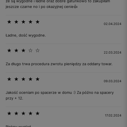
że są wygodne i ładne oraz dobre gatunkowo to zakupiłam
jeszcze czarne no i po okazyjnej cenie👍
02.04.2024
Ładne, dość wygodne.
22.03.2024
Za długo trwa procedura zwrotu pieniędzy za oddany towar.
09.03.2024
Jakość oceniam po spacerze w domu :) Za późno na spacery
przy + 12.
17.02.2024
Piękny wygląd