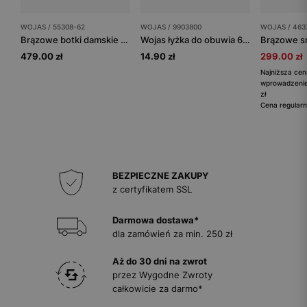
WOJAS / 55308-62
WOJAS / 9903800
WOJAS / 463
Brązowe botki damskie z dwoiny welurowej
Wojas łyżka do obuwia 65 cm
479.00 zł
14.90 zł
299.00 zł
Najniższa cen
wprowadzenie
zł
Cena regularn
BEZPIECZNE ZAKUPY
z certyfikatem SSL
Darmowa dostawa*
dla zamówień za min. 250 zł
Aż do 30 dni na zwrot
przez Wygodne Zwroty
całkowicie za darmo*