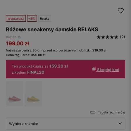
Wyprzedaż
45%
Relaks
Różowe sneakersy damskie RELAKS
(2)
R46187-15
199.00
zł
Najniższa cena z 30 dni przed wprowadzeniem obniżki:
219.00
zł
Cena regularna:
359.00
zł
159.20 zł
Ten produkt kupisz za
Skopiuj kod
FINAL20
z kodem
Tabela rozmiarów
Wybierz rozmiar