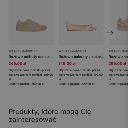
RELAKS / R46181-45
WOJAS / 44007-54
RELAKS / R46
Różowe półbuty damskie z plecionego materiału RELAKS
Różowe baleriny z kokardą
249.00 zł
149.00 zł
299.00 zł
Najniższa cena z 30 dni przed
Najniższa cena z 30 dni przed
Najniższa cen
wprowadzeniem obniżki: 299.00
wprowadzeniem obniżki: 199.00
wprowadzenie
zł
zł
zł
Cena regularna: 359.00 zł
Cena regularna: 329.00 zł
Cena regularn
Produkty, które mogą Cię
zainteresować