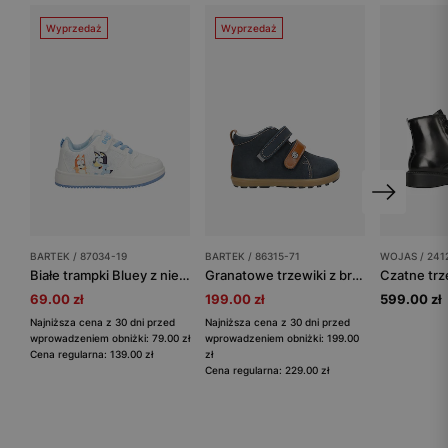
Wyprzedaż
Wyprzedaż
BARTEK / 87034-19
BARTEK / 86315-71
WOJAS / 241
Białe trampki Bluey z niebieskimi wstawkami BARTEK 87034-19
Granatowe trzewiki z brązowymi wstawkami BARTEK 86315-71
69.00 zł
199.00 zł
599.00 zł
Najniższa cena z 30 dni przed
Najniższa cena z 30 dni przed
wprowadzeniem obniżki: 79.00 zł
wprowadzeniem obniżki: 199.00
Cena regularna: 139.00 zł
zł
Cena regularna: 229.00 zł