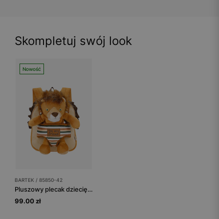
Skompletuj swój look
Nowość
BARTEK / 85850-42
Pluszowy plecak dziecięcy 2w1 z maskotką lwa BARTEK 85850-42
99.00 zł