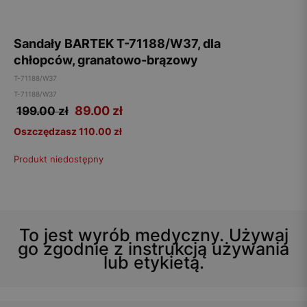
Sandały BARTEK T-71188/W37, dla
chłopców, granatowo-brązowy
T-71188/W37
T-71188/W37
89.00
zł
199.00 zł
Oszczędzasz 110.00 zł
Produkt niedostępny
To jest wyrób medyczny. Używaj
go zgodnie z instrukcją używania
lub etykietą.