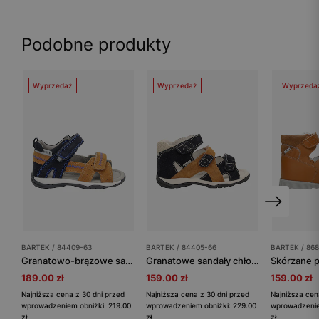
Podobne produkty
Wyprzedaż
Wyprzedaż
Wyprzeda
BARTEK / 84409-63
BARTEK / 84405-66
BARTEK / 86
Granatowo-brązowe sandały dla chłopca BARTEK 84409-63
Granatowe sandały chłopięce z brązową wstawką BARTEK 84405-66
189.00 zł
159.00 zł
159.00 zł
Najniższa cena z 30 dni przed
Najniższa cena z 30 dni przed
Najniższa cen
wprowadzeniem obniżki: 219.00
wprowadzeniem obniżki: 229.00
wprowadzenie
zł
zł
zł