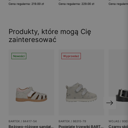
Cena regularna: 219.00 zł
Cena regularna: 229.00 zł
Cena regularn
Produkty, które mogą Cię
zainteresować
Nowości
Wyprzedaż
BARTEK / 84417-54
BARTEK / 86315-79
WOJAS / 930
Beżowo-różowe sandały dziewczęce z motywem kwiatowym BARTEK 84417-54
Popielate trzewiki BARTEK 86315-79 ze srebrnymi gwiazdkami