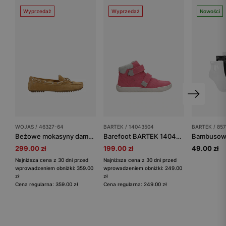
Wyprzedaż
Wyprzedaż
Nowości
WOJAS / 46327-64
BARTEK / 14043504
BARTEK / 857
Beżowe mokasyny damskie z dwoiny
Barefoot BARTEK 14043504, dla dziewcząt, różowy
299.00 zł
199.00 zł
49.00 zł
Najniższa cena z 30 dni przed
Najniższa cena z 30 dni przed
wprowadzeniem obniżki: 359.00
wprowadzeniem obniżki: 249.00
zł
zł
Cena regularna: 359.00 zł
Cena regularna: 249.00 zł