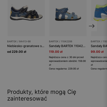
BARTEK / 84413-68
BARTEK / 11042206
BARTEK / 118
Niebiesko-granatowe sandały dziecięce z żółtymi wstawkami BARTEK 84413-68
Sandały BARTEK 11042206, dla chłopców, granatowo-niebieski
od 229.00 zł
119.00 zł
99.00 zł
Najniższa cena z 30 dni przed
Najniższa cen
wprowadzeniem obniżki: 159.00
wprowadzenie
zł
zł
Cena regularna: 229.00 zł
Cena regularn
Produkty, które mogą Cię
zainteresować