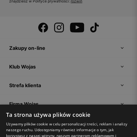
znajdziesz w Polityce prywatności:
rozwiń
Zakupy on-line
Klub Wojas
Strefa klienta
Firma Wojas
Ta strona używa plików cookie
Porady
Używamy plików cookie w celu personalizacji treści, reklam i analizy
naszego ruchu. Udostępniamy również informacje o tym, jak
korzystasz z naszej witryny, naszym partnerom reklamowym i