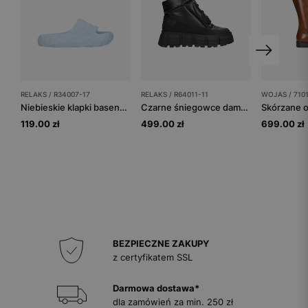
RELAKS / R34007-17
RELAKS / R64011-11
WOJAS / 710
Niebieskie klapki basenowe RELAKS
Czarne śniegowce damskie RELAKS na masywnej podeszwie
119.00 zł
499.00 zł
699.00 zł
BEZPIECZNE ZAKUPY
z certyfikatem SSL
Darmowa dostawa*
dla zamówień za min. 250 zł