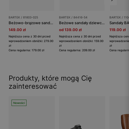
BARTEK / 81803-025
BARTEK / 84416-54
BARTEK / 110
Beżowo-brązowe sandały profilaktyczne dla dziewczynki BARTEK 81803-025
Beżowe sandały dziewczęce z kwiatami BARTEK 84416-54
149.00 zł
od 139.00 zł
119.00 zł
Najniższa cena z 30 dni przed
Najniższa cena z 30 dni przed
Najniższa cen
wprowadzeniem obniżki: 279.00
wprowadzeniem obniżki: 159.00
wprowadzenie
zł
zł
zł
Cena regularna: 179.00 zł
Cena regularna: 209.00 zł
Cena regularn
Produkty, które mogą Cię
zainteresować
Nowości