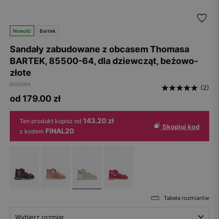
Nowość
Bartek
Sandały zabudowane z obcasem Thomasa
BARTEK, 85500-64, dla dziewcząt, beżowo-
złote
8550064
(2)
od 179.00
zł
143.20 zł
Ten produkt kupisz od
Skopiuj kod
FINAL20
z kodem
Tabela rozmiarów
Wybierz rozmiar