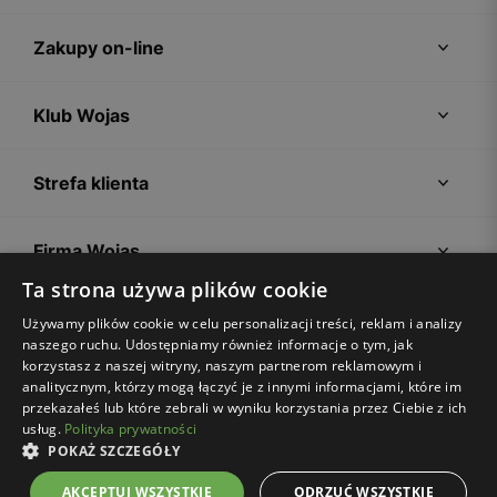
Zakupy on-line
Klub Wojas
Strefa klienta
Firma Wojas
Ta strona używa plików cookie
Porady
Używamy plików cookie w celu personalizacji treści, reklam i analizy
naszego ruchu. Udostępniamy również informacje o tym, jak
korzystasz z naszej witryny, naszym partnerom reklamowym i
analitycznym, którzy mogą łączyć je z innymi informacjami, które im
przekazałeś lub które zebrali w wyniku korzystania przez Ciebie z ich
usług.
Polityka prywatności
POKAŻ SZCZEGÓŁY
Regulamin sklepu
Polityka prywatności
Ustawienia plików cookies
AKCEPTUJ WSZYSTKIE
ODRZUĆ WSZYSTKIE