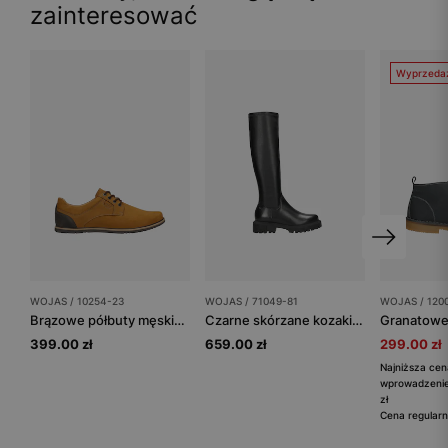
zainteresować
Wyprzeda
WOJAS / 10254-23
WOJAS / 71049-81
WOJAS / 120
Brązowe półbuty męskie z granatową wstawką na pięcie
Czarne skórzane kozaki damskie do kolan
399.00 zł
659.00 zł
299.00 zł
Najniższa cen
wprowadzenie
zł
Cena regularn