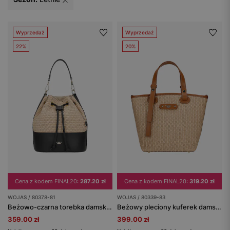
Wyprzedaż
Wyprzedaż
22%
20%
Cena z kodem FINAL20:
287.20 zł
Cena z kodem FINAL20:
319.20 zł
WOJAS / 80378-81
WOJAS / 80339-83
Beżowo-czarna torebka damska ze skóry licowej oraz rafii
Beżowy pleciony kuferek damski ze skórzanymi wstawkami
359.00 zł
399.00 zł