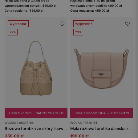
Najniższa cena z 30 dni przed
Najniższa cena z 30 dni przed
wprowadzeniem obniżki: 459.00 zł
wprowadzeniem obniżki: 499.00 zł
Cena regularna: 459.00 zł
Cena regularna: 499.00 zł
Wyprzedaż
Wyprzedaż
22%
23%
Cena z kodem FINAL20:
287.20 zł
Cena z kodem FINAL20:
159.20 zł
WOJAS / 80378-84
WOJAS / 9816-54
Beżowa torebka ze skóry licowej i plecionej rafii
Mała różowa torebka damska ze skóry licowej
359.00 zł
199.00 zł