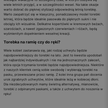
wiele letnich przyjęć, a w szczególności wesel. Na takie okazje
warto dobrać do pięknej stylizacji odpowiednią letnią torebkę.
Warto zaopatrzyć się w klasyczny, ponadczasowy model torebki
letniej, która będzie idealnie pasowała do pięknych sukni i nie
obciąży ich wizualnie. Delikatne kopertówki w kremowych beżach,
szarościach, a nawet zgaszonych czerwieniach i różach, będą
wyśmienitym dopełnieniem weselnej kreacji.
Torebka na ramię czy do ręki?
Wiele kobiet zastanawia się, jaki rodzaj uchwytu będzie
najodpowiedniejszy do torebki na lato. Jest to kwestia upodobań
jak najbardziej indywidualnych i nie ma jednoznacznych zaleceń,
która opcja trzymania torebki będzie najodpowiedniejsza. Niektóre
z naszych klientek cenią sobie swobodę i wybierają torebki na
pasku, przewieszane przez ramię. Z kolei inna grupa pań docenia
urok zgrabnych uchwytów, które idealnie leżą w kobiecej dłoni.
Dla niezdecydowanych mamy świetną alternatywę, mianowicie,
torebki z odpinanymi paskami, a także z uchwytem do noszenia w
ręku!