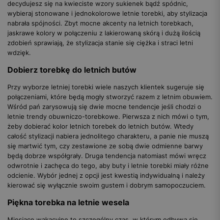
decydujesz się na kwieciste wzory sukienek bądź spódnic,
wybieraj stonowane i jednokolorowe letnie torebki, aby stylizacja
nabrała spójności. Zbyt mocne akcenty na letnich torebkach,
jaskrawe kolory w połączeniu z lakierowaną skórą i dużą ilością
zdobień sprawiają, że stylizacja stanie się ciężka i straci letni
wdzięk.
Dobierz torebkę do letnich butów
Przy wyborze letniej torebki wiele naszych klientek sugeruje się
połączeniami, które będą mogły stworzyć razem z letnim obuwiem.
Wśród pań zarysowują się dwie mocne tendencje jeśli chodzi o
letnie trendy obuwniczo-torebkowe. Pierwsza z nich mówi o tym,
żeby dobierać kolor letnich torebek do letnich butów. Wtedy
całość stylizacji nabiera jednolitego charakteru, a panie nie muszą
się martwić tym, czy zestawione ze sobą dwie odmienne barwy
będą dobrze współgrały. Druga tendencja natomiast mówi wręcz
odwrotnie i zachęca do tego, aby buty i letnie torebki miały różne
odcienie. Wybór jednej z opcji jest kwestią indywidualną i należy
kierować się wyłącznie swoim gustem i dobrym samopoczuciem.
Piękna torebka na letnie wesela
Miesiące wakacyjne to szczególny czas, w którym odbywa się