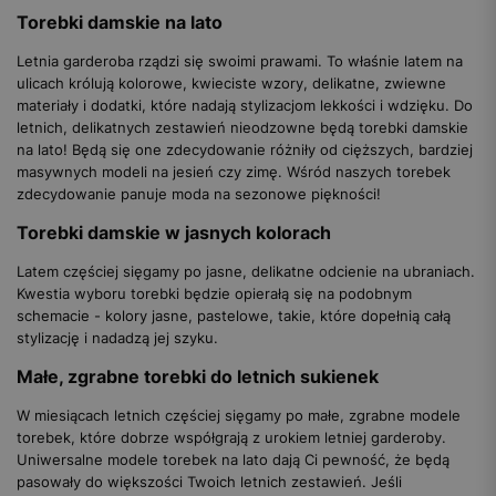
Torebki damskie na lato
Letnia garderoba rządzi się swoimi prawami. To właśnie latem na
ulicach królują kolorowe, kwieciste wzory, delikatne, zwiewne
materiały i dodatki, które nadają stylizacjom lekkości i wdzięku. Do
letnich, delikatnych zestawień nieodzowne będą torebki damskie
na lato! Będą się one zdecydowanie różniły od cięższych, bardziej
masywnych modeli na jesień czy zimę. Wśród naszych torebek
zdecydowanie panuje moda na sezonowe piękności!
Torebki damskie w jasnych kolorach
Latem częściej sięgamy po jasne, delikatne odcienie na ubraniach.
Kwestia wyboru torebki będzie opierałą się na podobnym
schemacie - kolory jasne, pastelowe, takie, które dopełnią całą
stylizację i nadadzą jej szyku.
Małe, zgrabne torebki do letnich sukienek
W miesiącach letnich częściej sięgamy po małe, zgrabne modele
torebek, które dobrze współgrają z urokiem letniej garderoby.
Uniwersalne modele torebek na lato dają Ci pewność, że będą
pasowały do większości Twoich letnich zestawień. Jeśli