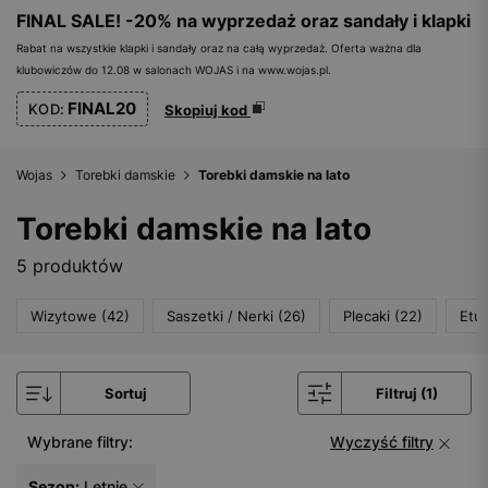
FINAL SALE! -20% na wyprzedaż oraz sandały i klapki
Rabat na wszystkie klapki i sandały oraz na całą wyprzedaż. Oferta ważna dla
klubowiczów do 12.08 w salonach WOJAS i na www.wojas.pl.
FINAL20
KOD:
Skopiuj kod
Wojas
Torebki damskie
Torebki damskie na lato
Torebki damskie na lato
5 produktów
Wizytowe (42)
Saszetki / Nerki (26)
Plecaki (22)
Etui
Sortuj
Filtruj (1)
Wybrane filtry:
Wyczyść filtry
Sezon:
Letnie