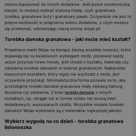
można dopasować do innych dodatków. Jeśli jesteś zwolenniczką
klasyki, to możesz wybrać stylową triadę, czyli: granatowa
torebka, granatowe buty i granatowy pasek. Oczywiście nie jest to
jedyna możliwość w połączeniu koloru dodatków, o czym możesz
się przekonać, odwiedzając naszą stronę wojas.pl!
Torebka damska granatowa - jaki może mieć kształt?
Projektanci marki Wojas na bieżąco śledzą wszelkie nowości, które
pojawiają się na światowych wybiegach mody, ponieważ każdy
sezon przynosi nowe trendy, jeśli chodzi o kształty, materiały czy
zdobienia torebek damskich w kolorze granatowym. Najbardziej
klasycznym kształtem, który nigdy nie wychodzi z mody, jest
oczywiście prostokąt. Minimalistyczna forma pozwala na to, aby
prostokątne torebki damskie granatowe miały ciekawą fakturę,
tłoczenia czy zdobienia. Z kolei
torebki damskie
o innych
kształtach, np. okrągłe lub w formie rombu nie muszą mieć
dodatkowych, wyszukanych ozdób. Wszystkie modele torebek
damskich Wojas wykonane są z materiałów najwyższej jakości.
Wybierz wygodę na co dzień - torebka granatowa
listonoszka