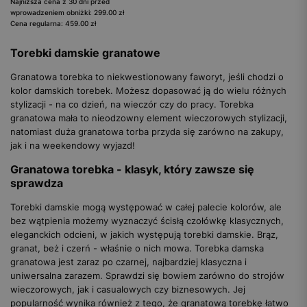
Najniższa cena z 30 dni przed
wprowadzeniem obniżki: 299.00 zł
Cena regularna: 459.00 zł
Torebki damskie granatowe
Granatowa torebka to niekwestionowany faworyt, jeśli chodzi o
kolor damskich torebek. Możesz dopasować ją do wielu różnych
stylizacji - na co dzień, na wieczór czy do pracy. Torebka
granatowa mała to nieodzowny element wieczorowych stylizacji,
natomiast duża granatowa torba przyda się zarówno na zakupy,
jak i na weekendowy wyjazd!
Granatowa torebka - klasyk, który zawsze się
sprawdza
Torebki damskie mogą występować w całej palecie kolorów, ale
bez wątpienia możemy wyznaczyć ścisłą czołówkę klasycznych,
eleganckich odcieni, w jakich występują torebki damskie. Brąz,
granat, beż i czerń - właśnie o nich mowa. Torebka damska
granatowa jest zaraz po czarnej, najbardziej klasyczna i
uniwersalna zarazem. Sprawdzi się bowiem zarówno do strojów
wieczorowych, jak i casualowych czy biznesowych. Jej
popularność wynika również z tego, że granatową torebkę łatwo