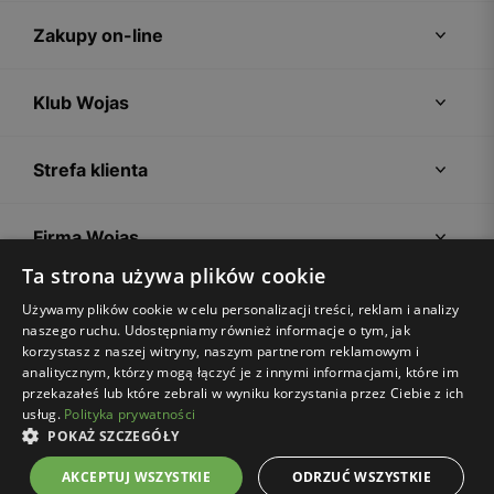
Zakupy on-line
Klub Wojas
Strefa klienta
Firma Wojas
Ta strona używa plików cookie
Porady
Używamy plików cookie w celu personalizacji treści, reklam i analizy
naszego ruchu. Udostępniamy również informacje o tym, jak
korzystasz z naszej witryny, naszym partnerom reklamowym i
analitycznym, którzy mogą łączyć je z innymi informacjami, które im
przekazałeś lub które zebrali w wyniku korzystania przez Ciebie z ich
usług.
Polityka prywatności
POKAŻ SZCZEGÓŁY
Regulamin sklepu
Polityka prywatności
Ustawienia plików cookies
AKCEPTUJ WSZYSTKIE
ODRZUĆ WSZYSTKIE