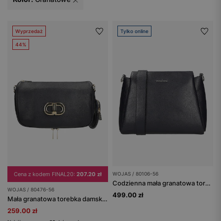
Wyprzedaż
Tylko online
44%
Cena z kodem FINAL20:
207.20 zł
WOJAS / 80106-56
Codzienna mała granatowa torebka damska
WOJAS / 80476-56
499.00 zł
Mała granatowa torebka damska z odpinaną kieszenią
259.00 zł