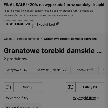
FINAL SALE! -20% na wyprzedaż oraz sandały i klapki
Rabat na wszystkie klapki i sandały oraz na całą wyprzedaż. Oferta ważna dla
klubowiczów do 12.08 w salonach WOJAS i na www.wojas.pl.
FINAL20
KOD:
Skopiuj kod
Wojas
Torebki damskie
Granatowe torebki damskie skórzane
Granatowe torebki damskie skórzane
2 produktów
Wizytowe (42)
Saszetki / Nerki (27)
Plecaki (22)
Etui
Sortuj
Filtruj (1)
Wybrane filtry:
Wyczyść filtry
Kolor:
Granatowe