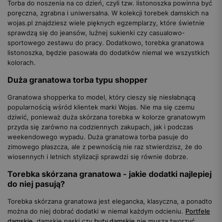
Torba do noszenia na co dzień, czyli tzw. listonoszka powinna być
poręczna, zgrabna i uniwersalna. W kolekcji torebek damskich na
wojas.pl znajdziesz wiele pięknych egzemplarzy, które świetnie
sprawdzą się do jeansów, luźnej sukienki czy casualowo-
sportowego zestawu do pracy. Dodatkowo, torebka granatowa
listonoszka, będzie pasowała do dodatków niemal we wszystkich
kolorach.
Duża granatowa torba typu shopper
Granatowa shopperka to model, który cieszy się niesłabnącą
popularnością wśród klientek marki Wojas. Nie ma się czemu
dziwić, ponieważ duża skórzana torebka w kolorze granatowym
przyda się zarówno na codziennych zakupach, jak i podczas
weekendowego wypadu. Duża granatowa torba pasuje do
zimowego płaszcza, ale z pewnością nie raz stwierdzisz, że do
wiosennych i letnich stylizacji sprawdzi się równie dobrze.
Torebka skórzana granatowa - jakie dodatki najlepiej
do niej pasują?
Torebka skórzana granatowa jest elegancka, klasyczna, a ponadto
można do niej dobrać dodatki w niemal każdym odcieniu.
Portfele
damskie
, damskie paski czy
buty damskie
nie muszą tworzyć