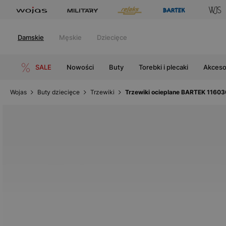
Damskie
Męskie
Dziecięce
SALE
Nowości
Buty
Torebki i plecaki
Akceso
Wojas
Buty dziecięce
Trzewiki
Trzewiki ocieplane BARTEK 11603