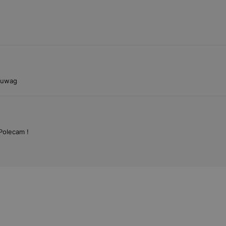
 uwag
 Polecam !