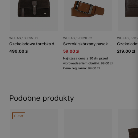
WOJAS / 80395-72
WOJAS / 93020-52
WOJAS / 911
Czekoladowa torebka damska z łączonych skór
Szeroki skórzany pasek damski brązowy
499.00 zł
59.00 zł
219.00 zł
Najniższa cena z 30 dni przed
wprowadzeniem obniżki: 99.00 zł
Cena regularna: 99.00 zł
Podobne produkty
Outlet