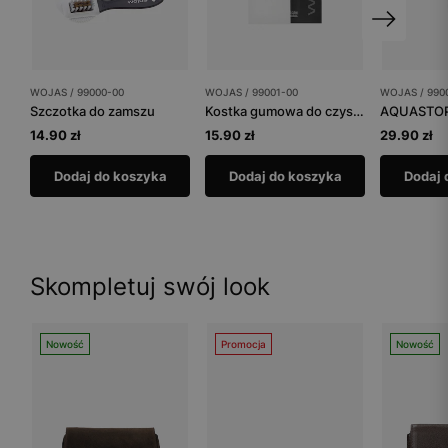
WOJAS / 99000-00
WOJAS / 99001-00
WOJAS / 990
Szczotka do zamszu
Kostka gumowa do czyszczenia obuwia
AQUASTOP 
14.90 zł
15.90 zł
29.90 zł
Dodaj do koszyka
Dodaj do koszyka
Dodaj 
Skompletuj swój look
Nowość
Promocja
Nowość