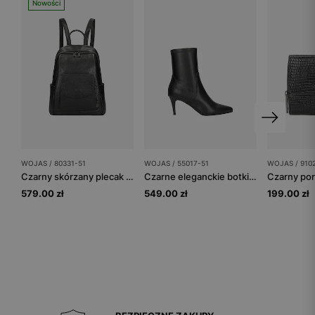
Nowości
WOJAS / 80331-51
WOJAS / 55017-51
WOJAS / 910
Czarny skórzany plecak damski ze srebrnymi zamkami
Czarne eleganckie botki na szpilce
579.00 zł
549.00 zł
199.00 zł