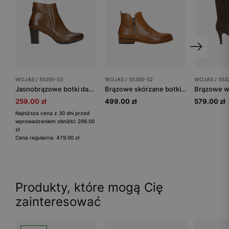
WOJAS / 55291-53
WOJAS / 55300-52
WOJAS / 553
Jasnobrązowe botki damskie na obcasie
Brązowe skórzane botki damskie zapinane na zamek
259.00 zł
499.00 zł
579.00 zł
Najniższa cena z 30 dni przed
wprowadzeniem obniżki: 299.00
zł
Cena regularna: 479.00 zł
Produkty, które mogą Cię
zainteresować