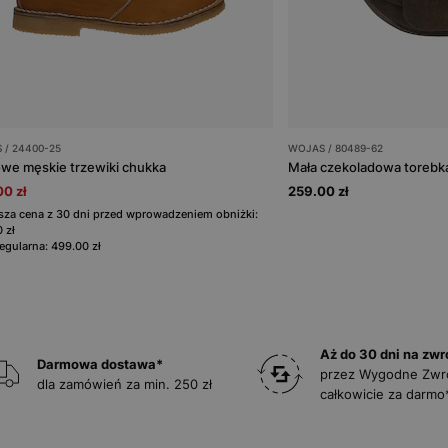
 / 24400-25
WOJAS / 80489-62
we męskie trzewiki chukka
Mała czekoladowa torebk
0 zł
259.00 zł
sza cena z 30 dni przed wprowadzeniem obniżki:
 zł
egularna: 499.00 zł
Aż do 30 dni na zwr
Darmowa dostawa*
przez Wygodne Zwr
dla zamówień za min. 250 zł
całkowicie za darmo