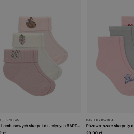
 / 85706-45
BARTEK / 85710-45
3-pak bambusowych skarpet dziecięcych BARTEK z jesiennym motywem 85706-45
 zł
29.00 zł