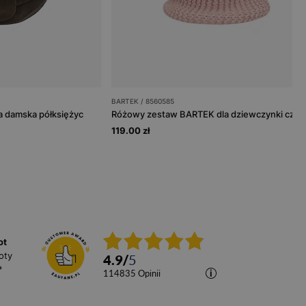
BARTEK / 8560585
a damska półksiężyc
119.00 zł
ot
oty
4.9
/
5
*
114835
opinii