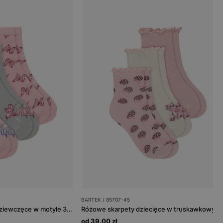
BARTEK / 85707-45
Różowo-szare skarpety dziewczęce w motyle 3-pak BARTEK 85710-45
od 39.00 zł