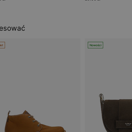
resować
let
Nowości