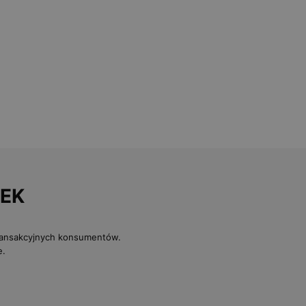
TEK
transakcyjnych konsumentów.
e.