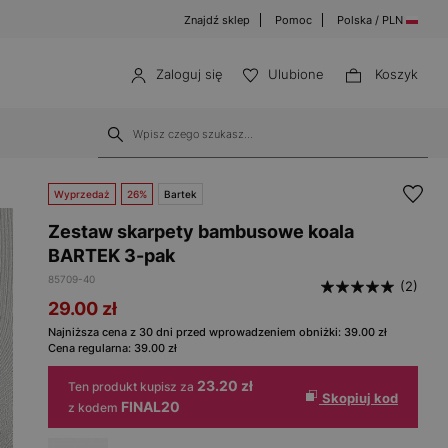
Znajdź sklep
Pomoc
Polska / PLN
Zaloguj się
Ulubione
Koszyk
Wyprzedaż
26%
Bartek
Zestaw skarpety bambusowe koala
BARTEK 3-pak
85709-40
(2)
29.00
zł
Najniższa cena z 30 dni przed wprowadzeniem obniżki:
39.00
zł
Cena regularna:
39.00
zł
23.20 zł
Ten produkt kupisz za
Skopiuj kod
FINAL20
z kodem