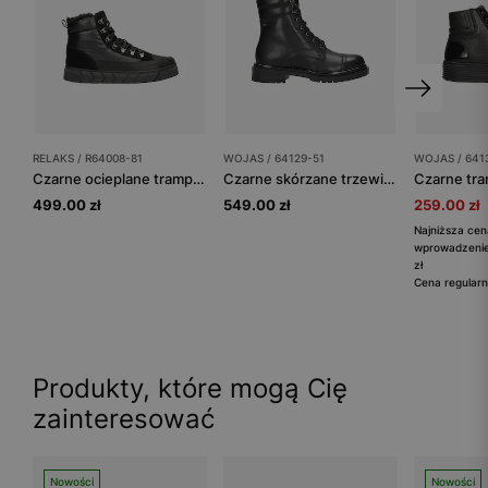
RELAKS / R64008-81
WOJAS / 64129-51
WOJAS / 641
Czarne ocieplane trampki damskie RELAKS
Czarne skórzane trzewiki ze sznurowadłami i zapięciem na zamek
499.00 zł
549.00 zł
259.00 zł
Najniższa cen
wprowadzenie
zł
Cena regularn
Produkty, które mogą Cię
zainteresować
Nowości
Nowości