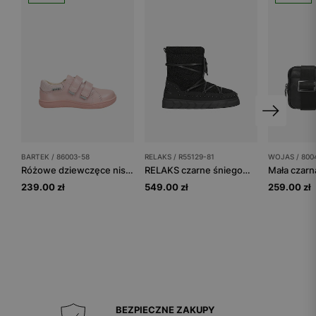
BARTEK / 86003-58
RELAKS / R55129-81
WOJAS / 800
Różowe dziewczęce niskie barefooty BARTEK 86003-58
RELAKS czarne śniegowce damskie z futerkiem typu baranek
239.00 zł
549.00 zł
259.00 zł
BEZPIECZNE ZAKUPY