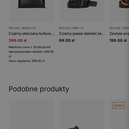
WOJAS / 80403-51
WOJAS / 9961-71
WOJAS / 959
Czarny skórzany kuferek damski
Czarny pasek damski ze skóry licowej z ciemną sprzączką
399.00 zł
99.00 zł
199.00 zł
Najniższa cena z 30 dni przed
wprowadzeniem obniżki: 499.00
zł
Cena regularna: 599.00 zł
Podobne produkty
Outlet