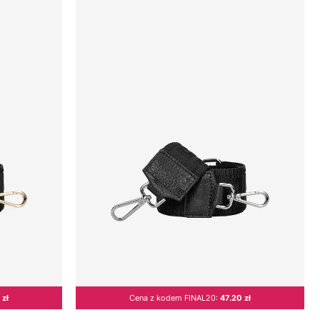
 zł
Cena z kodem FINAL20:
47.20 zł