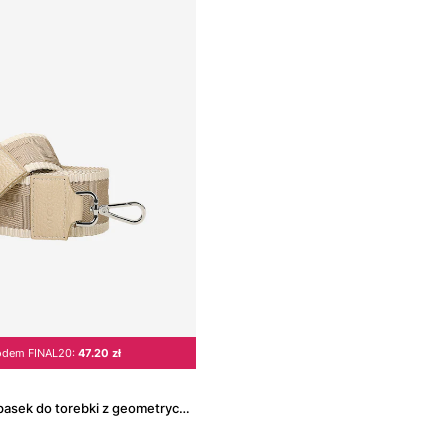
odem FINAL20:
47.20 zł
Beżowy wymienny pasek do torebki z geometrycznym wzorem