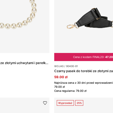
Cena z kodem FINAL20:
47.20
Doczepiana ozdoba ze złotymi uchwytami i perełkami
WOJAS / 90400-81
Czarny pasek do torebki ze złotymi za
59.00 zł
Najniższa cena z 30 dni przed wprowadzeni
79.00 zł
Cena regularna: 79.00 zł
Wyprzedaż
25%