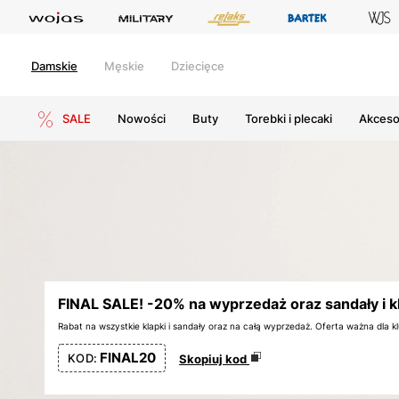
Damskie
Męskie
Dziecięce
SALE
Nowości
Buty
Torebki i plecaki
Akceso
FINAL SALE! -20% na wyprzedaż oraz sandały i k
Rabat na wszystkie klapki i sandały oraz na całą wyprzedaż. Oferta ważna dla
FINAL20
KOD:
Skopiuj kod