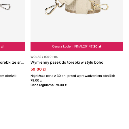
 zł
Cena z kodem FINAL20:
47.20 zł
WOJAS / 90401-84
Czarno-beżowy wymienny pasek do torebki ze srebrną nitką
Wymienny pasek do torebki w stylu boho
59.00 zł
em obniżki:
Najniższa cena z 30 dni przed wprowadzeniem obniżki:
79.00 zł
Cena regularna: 79.00 zł