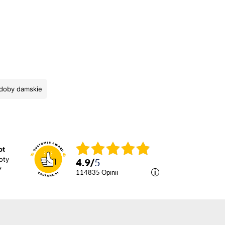
doby damskie
ot
oty
4.9
/
5
*
114835
opinii