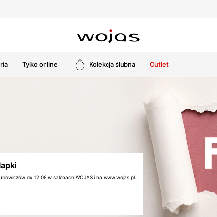
ria
Tylko online
Kolekcja ślubna
Outlet
lapki
 klubowiczów do 12.08 w salonach WOJAS i na www.wojas.pl.