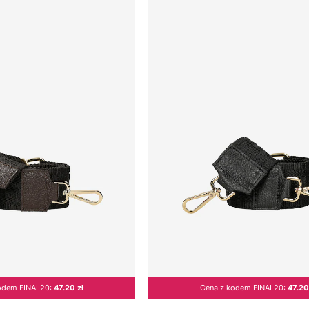
odem FINAL20:
47.20 zł
Cena z kodem FINAL20:
47.20