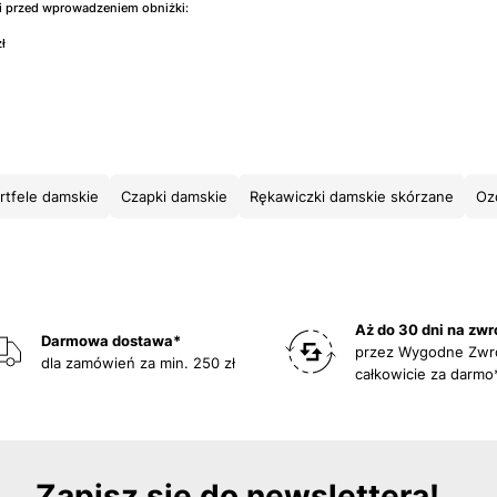
ni przed wprowadzeniem obniżki:
ł
rtfele damskie
Czapki damskie
Rękawiczki damskie skórzane
Oz
Aż do 30 dni na zwr
Darmowa dostawa*
przez Wygodne Zwr
dla zamówień za min. 250 zł
całkowicie za darmo
Zapisz się do newslettera!