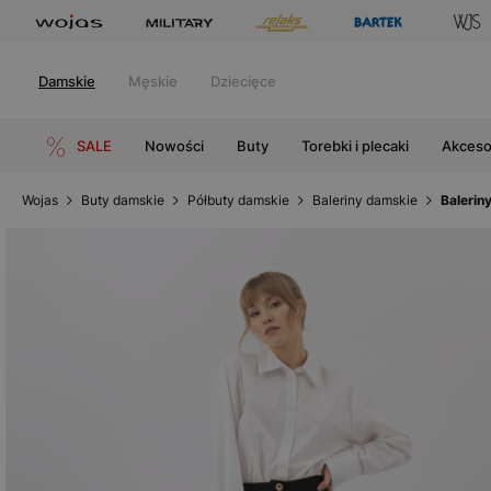
Damskie
Męskie
Dziecięce
SALE
Nowości
Buty
Torebki i plecaki
Akceso
Wojas
Buty damskie
Półbuty damskie
Baleriny damskie
Balerin