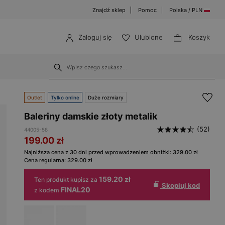
Znajdź sklep
Pomoc
Polska / PLN
Zaloguj się
Ulubione
Koszyk
Outlet
Tylko online
Duże rozmiary
Baleriny damskie złoty metalik
(52)
44005-58
199.00
zł
Najniższa cena z 30 dni przed wprowadzeniem obniżki:
329.00
zł
Cena regularna:
329.00
zł
159.20 zł
Ten produkt kupisz za
Skopiuj kod
FINAL20
z kodem