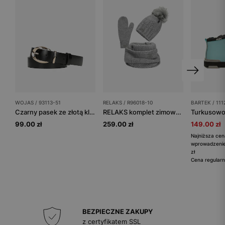
WOJAS / 93113-51
RELAKS / R96018-10
BARTEK / 111
Czarny pasek ze złotą klamrą
RELAKS komplet zimowy czapka + komin + rękawiczki
99.00 zł
259.00 zł
149.00 zł
Najniższa cen
wprowadzenie
zł
Cena regularn
BEZPIECZNE ZAKUPY
z certyfikatem SSL