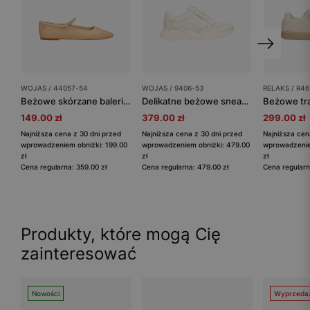
WOJAS / 44057-54
WOJAS / 9406-53
RELAKS / R46
Beżowe skórzane baleriny z paskiem na podbiciu
Delikatne beżowe sneakersy damskie
149.00 zł
379.00 zł
299.00 zł
Najniższa cena z 30 dni przed
Najniższa cena z 30 dni przed
Najniższa cen
wprowadzeniem obniżki: 199.00
wprowadzeniem obniżki: 479.00
wprowadzenie
zł
zł
zł
Cena regularna: 359.00 zł
Cena regularna: 479.00 zł
Cena regularn
Produkty, które mogą Cię
zainteresować
Nowości
Wyprzeda