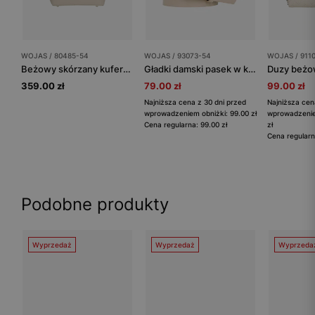
WOJAS / 80485-54
WOJAS / 93073-54
WOJAS / 911
Beżowy skórzany kuferek damski z metalowym zapięciem
Gładki damski pasek w kolorze beżowym
359.00 zł
79.00 zł
99.00 zł
Najniższa cena z 30 dni przed
Najniższa cen
wprowadzeniem obniżki: 99.00 zł
wprowadzenie
Cena regularna: 99.00 zł
zł
Cena regularn
Podobne produkty
Wyprzedaż
Wyprzedaż
Wyprzeda