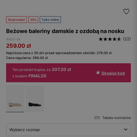
Wyprzedaż
35%
Tylko online
Beżowe baleriny damskie z ozdobą na nosku
(22)
44031-54
259.00
zł
Najniższa cena z 30 dni przed wprowadzeniem obniżki:
279.00
zł
Cena regularna:
399.00
zł
207.20 zł
Ten produkt kupisz za
Skopiuj kod
FINAL20
z kodem
Tabela rozmiarów
Wybierz rozmiar