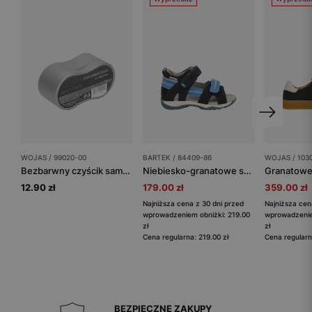
WOJAS / 99020-00
BARTEK / 84409-86
WOJAS / 103
Bezbarwny czyścik samo-nabłyszczający
Niebiesko-granatowe sandały BARTEK 84409-86
12.90 zł
179.00 zł
359.00 zł
Najniższa cena z 30 dni przed
Najniższa cen
wprowadzeniem obniżki: 219.00
wprowadzenie
zł
zł
Cena regularna: 219.00 zł
Cena regularn
BEZPIECZNE ZAKUPY