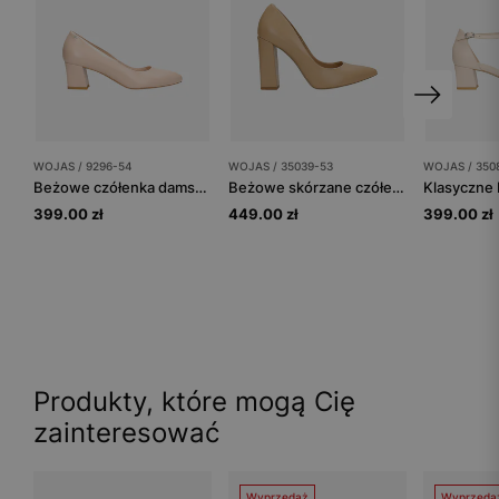
WOJAS / 9296-54
WOJAS / 35039-53
WOJAS / 350
Beżowe czółenka damskie ze skóry licowej
Beżowe skórzane czółenka na wysokim słupku
399.00 zł
449.00 zł
399.00 zł
Produkty, które mogą Cię
zainteresować
Wyprzedaż
Wyprzeda