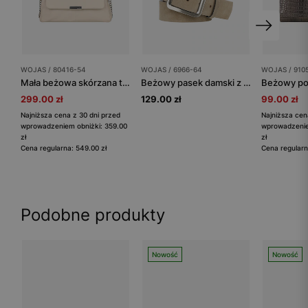
WOJAS / 80416-54
WOJAS / 6966-64
WOJAS / 910
Mała beżowa skórzana torebka na co dzień
Beżowy pasek damski z dwoiny welurowej
299.00 zł
129.00 zł
99.00 zł
Najniższa cena z 30 dni przed
Najniższa cen
wprowadzeniem obniżki: 359.00
wprowadzenie
zł
zł
Cena regularna: 549.00 zł
Cena regularn
Podobne produkty
Nowość
Nowość