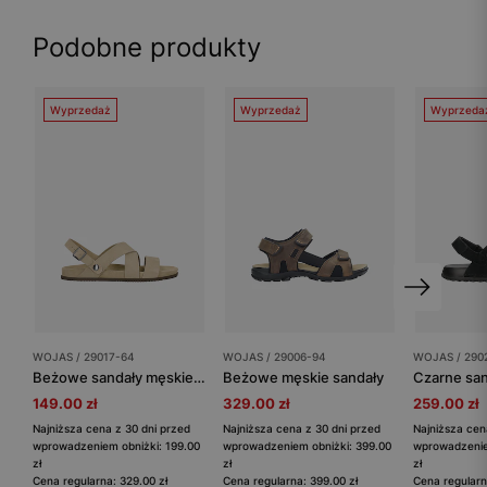
Podobne produkty
Wyprzedaż
Wyprzedaż
Wyprzeda
WOJAS / 29017-64
WOJAS / 29006-94
WOJAS / 290
Beżowe sandały męskie z dwoiny
Beżowe męskie sandały
149.00 zł
329.00 zł
259.00 zł
Najniższa cena z 30 dni przed
Najniższa cena z 30 dni przed
Najniższa cen
wprowadzeniem obniżki: 199.00
wprowadzeniem obniżki: 399.00
wprowadzenie
zł
zł
zł
Cena regularna: 329.00 zł
Cena regularna: 399.00 zł
Cena regularn