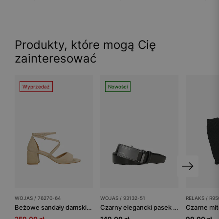
Produkty, które mogą Cię
zainteresować
Wyprzedaż
Nowości
WOJAS / 76270-64
WOJAS / 93132-51
RELAKS / R95
Beżowe sandały damskie na obcasie ze skóry welurowej
Czarny elegancki pasek męski z pełną klamrą