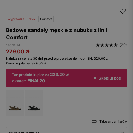
Wyprzedaż
15%
Comfort
Beżowe sandały męskie z nubuku z linii
Comfort
(29)
29020-24
279.00
zł
Najniższa cena z 30 dni przed wprowadzeniem obniżki:
329.00
zł
Cena regularna:
329.00
zł
223.20 zł
Ten produkt kupisz za
Skopiuj kod
FINAL20
z kodem
Tabela rozmiarów
Wybierz rozmiar