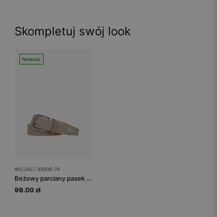
Skompletuj swój look
Nowość
WOJAS / 93009-74
Beżowy parciany pasek męski ze srebrną klamrą
99.00 zł