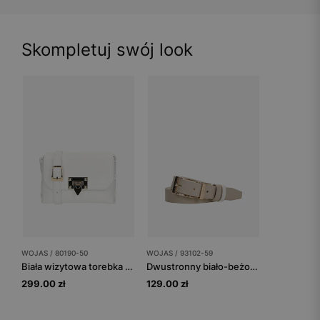
Skompletuj swój look
WOJAS / 80190-50
WOJAS / 93102-59
Biała wizytowa torebka ze skóry naturalnej
Dwustronny biało-beżowy pasek damski skórzany
299.00 zł
129.00 zł