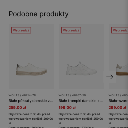
Podobne produkty
Wyprzedaż
Wyprzedaż
Wyprzeda
WOJAS / 46214-78
WOJAS / 46267-50
WOJAS / 463
Białe półbuty damskie ze złotymi elementami i beżową podeszwą
Białe trampki damskie z perforowanej skóry licowej
259.00 zł
199.00 zł
299.00 zł
Najniższa cena z 30 dni przed
Najniższa cena z 30 dni przed
Najniższa cen
wprowadzeniem obniżki: 299.00
wprowadzeniem obniżki: 259.00
wprowadzenie
zł
zł
zł
Cena regularna: 399.00 zł
Cena regularna: 379.00 zł
Cena regularn