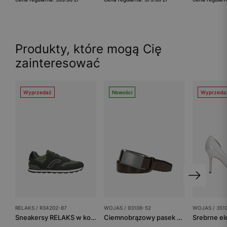
Produkty, które mogą Cię
zainteresować
Wyprzedaż
Nowości
Wyprzeda
RELAKS / R34202-87
WOJAS / 93108-52
WOJAS / 351
Sneakersy RELAKS w kolorze ciemna zieleń
Ciemnobrązowy pasek ze skóry licowej z pełną klamrą