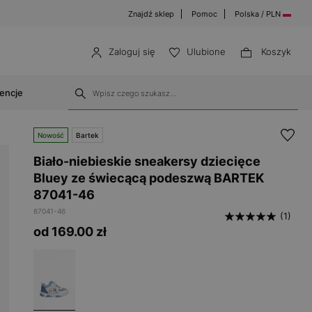
Znajdź sklep
Pomoc
Polska / PLN
Zaloguj się
Ulubione
Koszyk
cencje
Nowość
Bartek
Biało-niebieskie sneakersy dziecięce
Bluey ze świecącą podeszwą BARTEK
87041-46
87041-46
(1)
od 169.00
zł