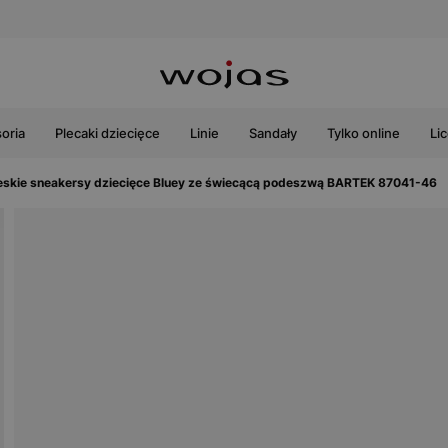
oria
Plecaki dziecięce
Linie
Sandały
Tylko online
Li
ieskie sneakersy dziecięce Bluey ze świecącą podeszwą BARTEK 87041-46