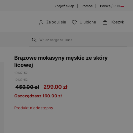
Znajdź sklep
Pomoc
Polska / PLN
Zaloguj się
Ulubione
Koszyk
Brązowe mokasyny męskie ze skóry
licowej
10137-52
10137-52
299.00
zł
459.00 zł
Oszczędzasz 160.00 zł
Produkt niedostępny